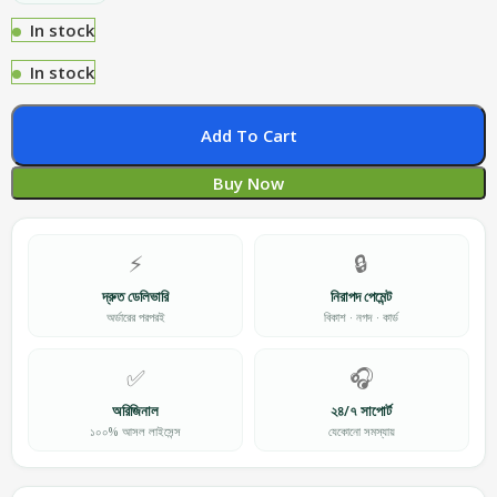
In stock
In stock
Add To Cart
Buy Now
⚡
🔒
দ্রুত ডেলিভারি
নিরাপদ পেমেন্ট
অর্ডারের পরপরই
বিকাশ · নগদ · কার্ড
✅
🎧
অরিজিনাল
২৪/৭ সাপোর্ট
১০০% আসল লাইসেন্স
যেকোনো সমস্যায়