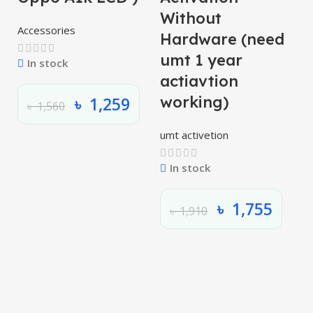
L
Without
Accessories
Hardware (need
umt 1 year
In stock
actiavtion
working)
৳
1,259
৳
1,560
umt activetion
In stock
৳
1,755
৳
1,910