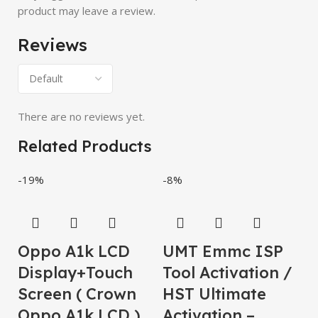
product may leave a review.
Reviews
There are no reviews yet.
Related Products
-19%
-8%
-
Oppo A1k LCD
UMT Emmc ISP
O
Display+Touch
Tool Activation /
S
Screen ( Crown
HST Ultimate
O
Oppo A1k LCD )
Activation –