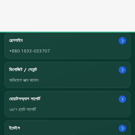
হেল্পলাইন
+880 1633-033707
ডিপোজিট / পেমেন্ট
অভিযোগ বক্সে জানান
হোয়াটসঅ্যাপ সাপোর্ট
২৪/৭ চ্যাট সাপোর্ট
ইমেইল