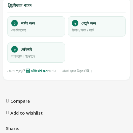
🚀
কীভাবে পাবেন
১
অর্ডার করুন
২
পেমেন্ট করুন
এক ক্লিকেই
বিকাশ / নগদ / কার্ড
৩
ডেলিভারি
অ্যাকাউন্ট ও ইমেইলে
কোনো প্রশ্ন?
🆘 অভিযোগ বক্সে
জানান — আমরা দ্রুত উত্তর দিই।
Compare
Add to wishlist
Share: