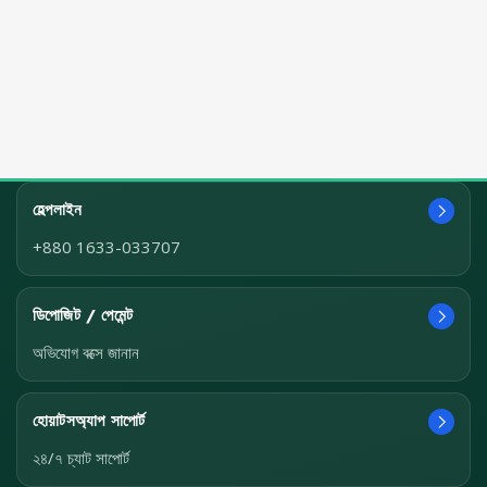
হেল্পলাইন
+880 1633-033707
ডিপোজিট / পেমেন্ট
অভিযোগ বক্সে জানান
হোয়াটসঅ্যাপ সাপোর্ট
২৪/৭ চ্যাট সাপোর্ট