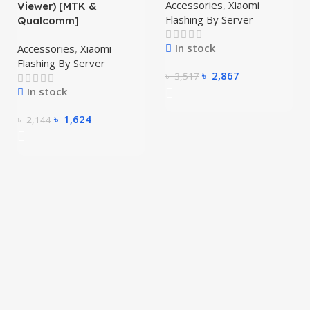
Accessories
,
Xiaomi
Viewer) [MTK &
Flashing By Server
Qualcomm]
In stock
Accessories
,
Xiaomi
Flashing By Server
৳
2,867
৳
3,517
In stock
৳
1,624
৳
2,144