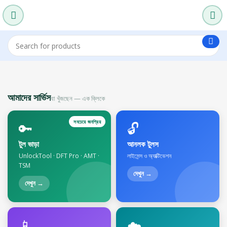
আমাদের সার্ভিস
যা খুঁজছেন — এক ক্লিকে
সবচেয়ে জনপ্রিয়
🔑
🔓
টুল ভাড়া
আনলক টুলস
UnlockTool · DFT Pro · AMT ·
লাইসেন্স ও অ্যাক্টিভেশন
TSM
দেখুন →
দেখুন →
📱
☁️