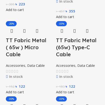
In stock
৳
223
৳
305
Add to cart
৳
355
৳
457
Add to cart
-20%
-33%
TT Fabric Metal
TT Fabric Metal
( 65w ) Micro
(65w) Type-C
Cable
Cable
Accessories
,
Data Cable
Accessories
,
Data Cable
In stock
In stock
৳
122
৳
122
৳
152
৳
183
Add to cart
Add to cart
-30%
-33%