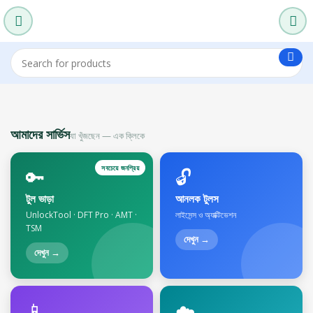
আমাদের সার্ভিস
যা খুঁজছেন — এক ক্লিকে
সবচেয়ে জনপ্রিয়
🔑
🔓
টুল ভাড়া
আনলক টুলস
UnlockTool · DFT Pro · AMT ·
লাইসেন্স ও অ্যাক্টিভেশন
TSM
দেখুন →
দেখুন →
📱
☁️