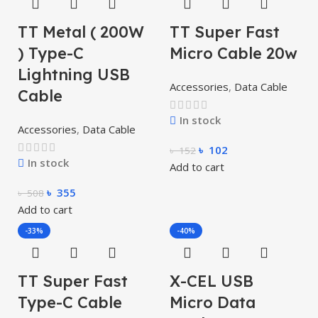
TT Metal ( 200W
TT Super Fast
) Type-C
Micro Cable 20w
Lightning USB
Accessories
,
Data Cable
Cable
In stock
Accessories
,
Data Cable
৳
102
৳
152
In stock
Add to cart
৳
355
৳
508
Add to cart
-33%
-40%
TT Super Fast
X-CEL USB
Type-C Cable
Micro Data