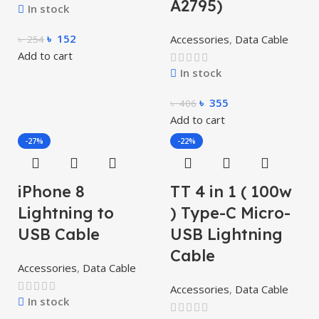
A2795)
In stock
৳
152
Accessories
,
Data Cable
৳
254
Add to cart
In stock
৳
355
৳
406
Add to cart
-27%
-22%
iPhone 8
TT 4 in 1 ( 100w
Lightning to
) Type-C Micro-
USB Cable
USB Lightning
Cable
Accessories
,
Data Cable
Accessories
,
Data Cable
In stock