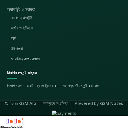
অ্যাকাউন্ট ও সহায়তা
আমার অ্যাকাউন্ট
অর্ডার ও ইতিহাস
কার্ট
উইশলিস্ট
হোয়াটসঅ্যাপে যোগাযোগ
নিরাপদ পেমেন্ট মাধ্যম
বিকাশ · নগদ · রকেট · ব্যাংক ট্রান্সফার — সব মাধ্যমেই পেমেন্ট করা যায়
© ২০২৬
GSM Alo
— সর্বস্বত্ব সংরক্ষিত | Powered by
GSM Notes
0
ilters
Compare
Wishlist
Cart