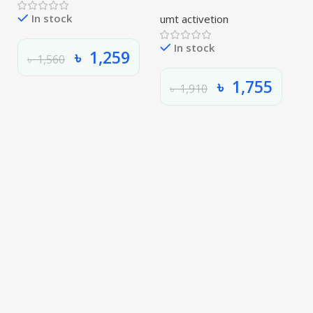
In stock
umt activetion
In stock
৳
1,259
৳
1,560
৳
1,755
৳
1,910