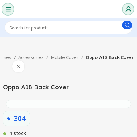
hones
Accessories
Mobile Cover
Oppo A18 Back Cover
Click to enlarge
Oppo A18 Back Cover
৳
304
In stock