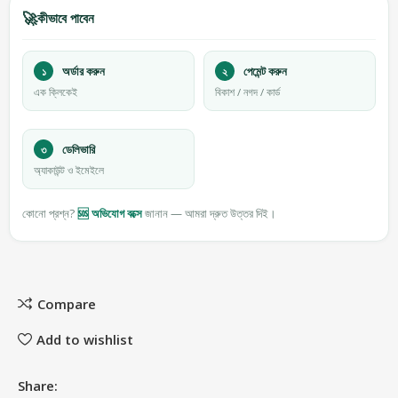
🚀
কীভাবে পাবেন
১
অর্ডার করুন
২
পেমেন্ট করুন
এক ক্লিকেই
বিকাশ / নগদ / কার্ড
৩
ডেলিভারি
অ্যাকাউন্ট ও ইমেইলে
কোনো প্রশ্ন?
🆘 অভিযোগ বক্সে
জানান — আমরা দ্রুত উত্তর দিই।
Compare
Add to wishlist
Share: