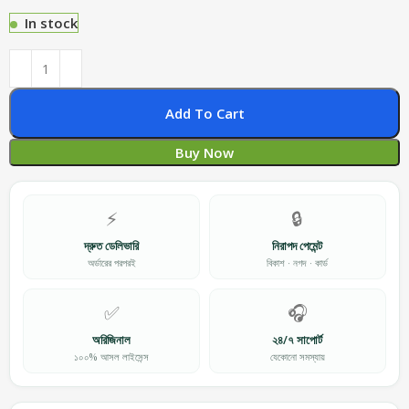
In stock
Add To Cart
Buy Now
⚡
🔒
দ্রুত ডেলিভারি
নিরাপদ পেমেন্ট
অর্ডারের পরপরই
বিকাশ · নগদ · কার্ড
✅
🎧
অরিজিনাল
২৪/৭ সাপোর্ট
১০০% আসল লাইসেন্স
যেকোনো সমস্যায়