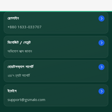
হেল্পলাইন
+880 1633-033707
ডিপোজিট / পেমেন্ট
অভিযোগ বক্সে জানান
হোয়াটসঅ্যাপ সাপোর্ট
২৪/৭ চ্যাট সাপোর্ট
ইমেইল
support@gsmalo.com