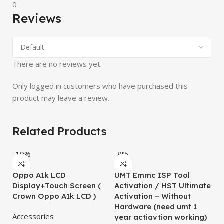
0
Reviews
There are no reviews yet.
Only logged in customers who have purchased this
product may leave a review.
Related Products
-19%
-8%
-
Oppo A1k LCD
UMT Emmc ISP Tool
O
Display+Touch Screen (
Activation / HST Ultimate
L
Crown Oppo A1k LCD )
Activation – Without
O
Hardware (need umt 1
Accessories
L
year actiavtion working)