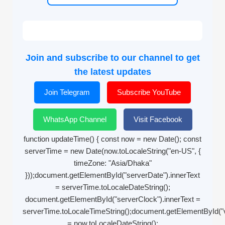
Join and subscribe to our channel to get
the latest updates
Join Telegram
Subscribe YouTube
WhatsApp Channel
Visit Facebook
function updateTime() { const now = new Date(); const
serverTime = new Date(now.toLocaleString("en-US", {
timeZone: "Asia/Dhaka"
}));document.getElementById("serverDate").innerText
= serverTime.toLocaleDateString();
document.getElementById("serverClock").innerText =
serverTime.toLocaleTimeString();document.getElementById("vi
= now.toLocaleDateString();