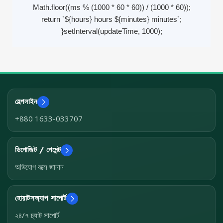
Math.floor((ms % (1000 * 60 * 60)) / (1000 * 60));
return `${hours} hours ${minutes} minutes`;
}setInterval(updateTime, 1000);
হেল্পলাইন
+880 1633-033707
ডিপোজিট / পেমেন্ট
অভিযোগ বক্সে জানান
হোয়াটসঅ্যাপ সাপোর্ট
২৪/৭ চ্যাট সাপোর্ট