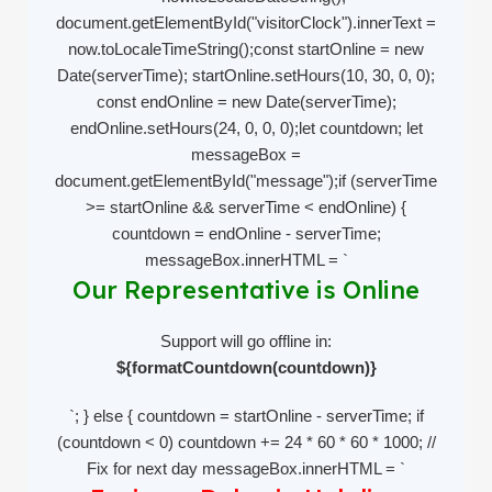
document.getElementById("visitorClock").innerText =
now.toLocaleTimeString();const startOnline = new
Date(serverTime); startOnline.setHours(10, 30, 0, 0);
const endOnline = new Date(serverTime);
endOnline.setHours(24, 0, 0, 0);let countdown; let
messageBox =
document.getElementById("message");if (serverTime
>= startOnline && serverTime < endOnline) {
countdown = endOnline - serverTime;
messageBox.innerHTML = `
Our Representative is Online
Support will go offline in:
${formatCountdown(countdown)}
`; } else { countdown = startOnline - serverTime; if
(countdown < 0) countdown += 24 * 60 * 60 * 1000; //
Fix for next day messageBox.innerHTML = `