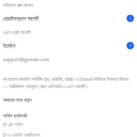
অভিযোগ বক্সে জানান
হোয়াটসঅ্যাপ সাপোর্ট
২৪/৭ চ্যাট সাপোর্ট
ইমেইল
support@gsmalo.com
বাংলাদেশে মোবাইল সার্ভিসিং টুল, ক্রেডিট, IMEI ও iCloud সার্ভিসের বিশ্বস্ত ঠিকানা
— অরিজিনাল লাইসেন্স, দ্রুত ডেলিভারি ও ২৪/৭ সাপোর্ট।
আমাদের সাথে থাকুন
সার্ভিস ক্যাটাগরি
টুল রেন্ট সার্ভিস
টুল ও ক্রেডিট অ্যাক্টিভেশন