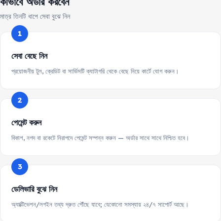
কীভাবে অর্ডার করবেন
মাত্র তিনটি ধাপে সেবা বুঝে নিন
সেবা বেছে নিন
প্রয়োজনীয় টুল, ক্রেডিট বা সার্ভিসটি ক্যাটাগরি থেকে বেছে নিয়ে কার্টে যোগ করুন।
পেমেন্ট করুন
বিকাশ, নগদ বা রকেটে নিরাপদে পেমেন্ট সম্পন্ন করুন — অর্ডার সাথে সাথে নিশ্চিত হবে।
ডেলিভারি বুঝে নিন
অ্যাক্টিভেশন/লগইন তথ্য দ্রুত পৌঁছে যাবে; যেকোনো সমস্যায় ২৪/৭ সাপোর্ট আছে।