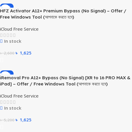
-38%
HFZ Activator A12+ Premium Bypass (No Signal) – Offer /
Free Windows Tool (আপনাকে করতে হবে)
iCloud Free Service
In stock
৳
1,625
৳
2,600
-69%
iRemoval Pro A12+ Bypass (No Signal) [XR to 16 PRO MAX &
iPad] – Offer / Free Windows Tool (আপনাকে করতে হবে)
iCloud Free Service
In stock
৳
1,625
৳
5,200