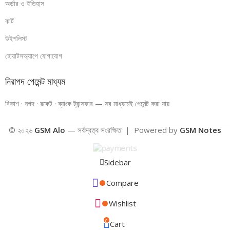
অর্ডার ও ইতিহাস
কার্ট
উইশলিস্ট
হোয়াটসঅ্যাপে যোগাযোগ
নিরাপদ পেমেন্ট মাধ্যম
বিকাশ · নগদ · রকেট · ব্যাংক ট্রান্সফার — সব মাধ্যমেই পেমেন্ট করা যায়
© ২০২৬
GSM Alo
— সর্বস্বত্ব সংরক্ষিত | Powered by
GSM Notes
Sidebar
Compare
Wishlist
0
Cart