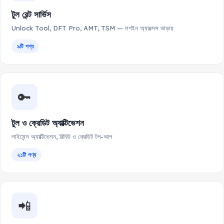
টুল রেন্ট সার্ভিস
Unlock Tool, DFT Pro, AMT, TSM — লগইন অ্যাক্সেস ভাড়ায়
৯টি পণ্য
🔑
টুল ও ক্রেডিট অ্যাক্টিভেশন
লাইসেন্স অ্যাক্টিভেশন, রিনিউ ও ক্রেডিট টপ-আপ
২১টি পণ্য
📲