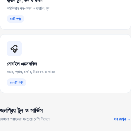
ফ্ল্যাশ টুল, বক্স ও ডঙ্গল
অরিজিনাল বক্স-ডঙ্গল ও ফ্ল্যাশিং টুল
১৪টি পণ্য
🎧
মোবাইল এক্সেসরিজ
কভার, গ্লাস, চার্জার, ইয়ারবাড ও আরও
৫০০টি পণ্য
জনপ্রিয় টুল ও সার্ভিস
যেগুলো গ্রাহকরা সবচেয়ে বেশি নিচ্ছেন
সব দেখুন →