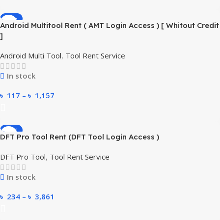
-55%
Android Multitool Rent ( AMT Login Access ) [ Whitout Credit
]
Android Multi Tool
,
Tool Rent Service
In stock
৳
117
–
৳
1,157
-57%
DFT Pro Tool Rent (DFT Tool Login Access )
DFT Pro Tool
,
Tool Rent Service
In stock
৳
234
–
৳
3,861