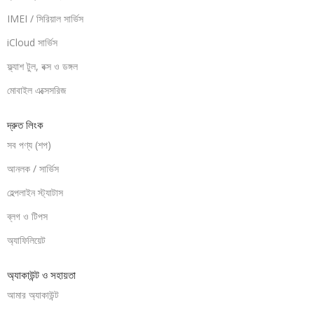
IMEI / সিরিয়াল সার্ভিস
iCloud সার্ভিস
ফ্ল্যাশ টুল, বক্স ও ডঙ্গল
মোবাইল এক্সেসরিজ
দ্রুত লিংক
সব পণ্য (শপ)
আনলক / সার্ভিস
হেল্পলাইন স্ট্যাটাস
ব্লগ ও টিপস
অ্যাফিলিয়েট
অ্যাকাউন্ট ও সহায়তা
আমার অ্যাকাউন্ট