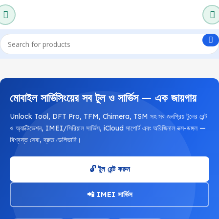
মোবাইল সার্ভিসিংয়ের সব টুল ও সার্ভিস — এক জায়গায়
Unlock Tool, DFT Pro, TFM, Chimera, TSM সহ সব জনপ্রিয় টুলের রেন্ট
ও অ্যাক্টিভেশন, IMEI/সিরিয়াল সার্ভিস, iCloud সাপোর্ট এবং অরিজিনাল বক্স-ডঙ্গল —
বিশ্বস্ত সেবা, দ্রুত ডেলিভারি।
🔓 টুল রেন্ট করুন
📲 IMEI সার্ভিস