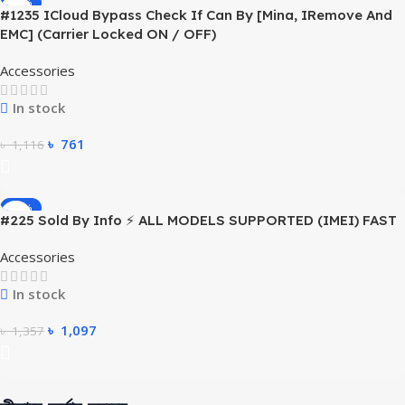
-32%
#1235 ICloud Bypass Check If Can By [Mina, IRemove And
EMC] (Carrier Locked ON / OFF)
Accessories
In stock
৳
761
৳
1,116
-19%
#225 Sold By Info ⚡ ALL MODELS SUPPORTED (IMEI) FAST
Accessories
In stock
৳
1,097
৳
1,357