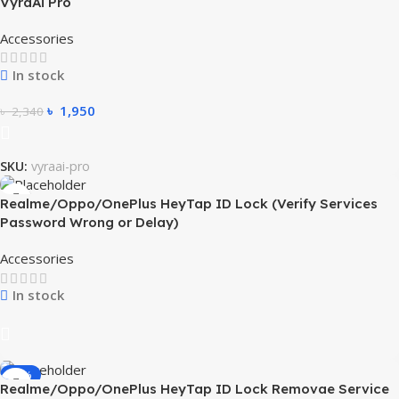
VyraAi Pro
Accessories
In stock
৳
1,950
৳
2,340
SKU:
vyraai-pro
Realme/Oppo/OnePlus HeyTap ID Lock (Verify Services
Password Wrong or Delay)
Accessories
In stock
-12%
Realme/Oppo/OnePlus HeyTap ID Lock Removae Service