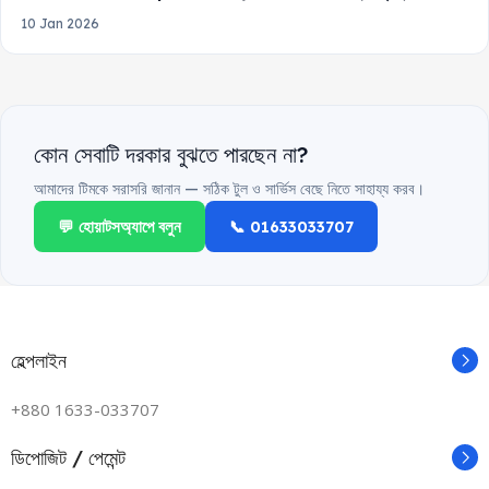
10 Jan 2026
কোন সেবাটি দরকার বুঝতে পারছেন না?
আমাদের টিমকে সরাসরি জানান — সঠিক টুল ও সার্ভিস বেছে নিতে সাহায্য করব।
💬 হোয়াটসঅ্যাপে বলুন
📞 01633033707
হেল্পলাইন
+880 1633-033707
ডিপোজিট / পেমেন্ট