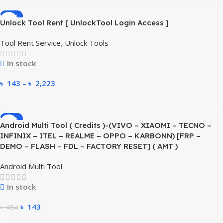
-45%
Unlock Tool Rent [ UnlockTool Login Access ]
Tool Rent Service
,
Unlock Tools
In stock
৳
143
–
৳
2,223
-69%
Android Multi Tool ( Credits )-(VIVO – XIAOMI – TECNO –
INFINIX – ITEL – REALME – OPPO – KARBONN) [FRP –
DEMO – FLASH – FDL – FACTORY RESET] ( AMT )
Android Multi Tool
In stock
৳
143
৳
454