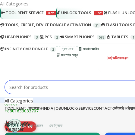
All Categories
🔑 TOOL RENT SERVICE
🔓 UNLOCK TOOLS
🛠️ FLASH UNLO
💳 TOOLS, CREDIT, DEVICE DONGLE ACTIVATION
🧰 FLASH TOOLS 
🎧 HEADPHONES
💻 PCS
📲 SMARTPHONES
📓 TABLETS
📦 INFINITY CM2 DONGLE
🧾 আমার অর্ডার
🛒 সব পণ্য দেখুন
🆘 অভিযোগ বক্স
All Categories
হেল্পলাইন
TOOL RENT (টুল ভাড়া)
FIND A JOB
UNLOCK/SERVICE
CONTACT
ডেলিভারি ও রিফান্ড
+8801633033707
Login /
আমাদের সার্ভিস
যা খুঁজছেন — এক ক্লিকে
🆘
অভিযোগ বক্স
Register