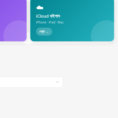
☁️
iCloud বাইপাস
iPhone · iPad · Mac
দেখুন →