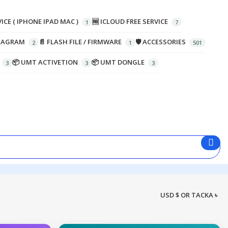
ICE ( IPHONE IPAD MAC )
🆓 ICLOUD FREE SERVICE
DIAGRAM
📄 FLASH FILE / FIRMWARE
🛡️ ACCESSORIES
📦 UMT ACTIVETION
📦 UMT DONGLE
USD $ OR TACKA ৳