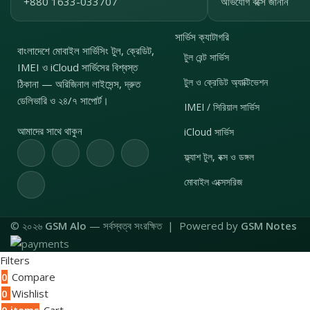
+880 1633-033707
অভিযোগ বক্সে জানান
সার্ভিস ক্যাটাগরি
বাংলাদেশে মোবাইল সার্ভিসিং টুল, ক্রেডিট,
টুল রেন্ট সার্ভিস
IMEI ও iCloud সার্ভিসের বিশ্বস্ত
টুল ও ক্রেডিট অ্যাক্টিভেশন
ঠিকানা — অরিজিনাল লাইসেন্স, দ্রুত
ডেলিভারি ও ২৪/৭ সাপোর্ট।
IMEI / সিরিয়াল সার্ভিস
আমাদের সাথে থাকুন
iCloud সার্ভিস
ফ্ল্যাশ টুল, বক্স ও ডঙ্গল
মোবাইল এক্সেসরিজ
© ২০২৬
GSM Alo
— সর্বস্বত্ব সংরক্ষিত | Powered by
GSM Notes
Filters
0
Compare
0
Wishlist