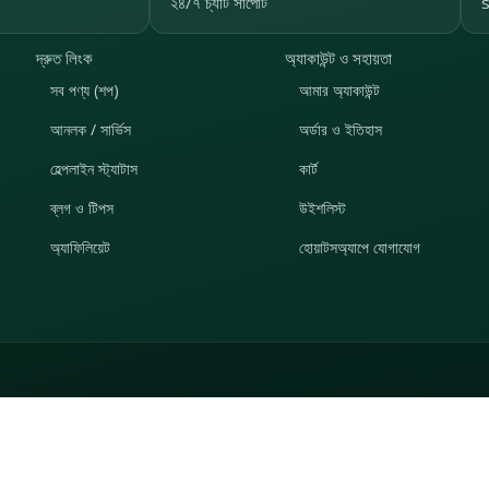
২৪/৭ চ্যাট সাপোর্ট
দ্রুত লিংক
অ্যাকাউন্ট ও সহায়তা
সব পণ্য (শপ)
আমার অ্যাকাউন্ট
আনলক / সার্ভিস
অর্ডার ও ইতিহাস
হেল্পলাইন স্ট্যাটাস
কার্ট
ব্লগ ও টিপস
উইশলিস্ট
অ্যাফিলিয়েট
হোয়াটসঅ্যাপে যোগাযোগ