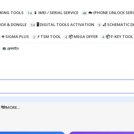
CKING TOOLS
📱 IMEI / SERIAL SERVICE
☁️ IPHONE UNLOCK SERV
BOX & DONGLE
🖥️ DIGITAL TOOLS ACTIVATION
📐 SCHEMATIC 
➕ SIGMA PLUS
⚡ TSM TOOL
📦 MEGA OFFER
📦 F-KEY TOOL
☎️ হেল্পলাইন
 নীতি
MORE…