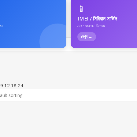
📱
IMEI / সিরিয়াল সার্ভিস
েশন
চেক · আনলক · রিপেয়ার
দেখুন →
w
9
12
18
24