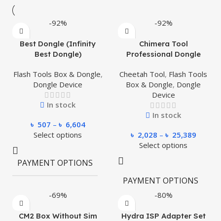
-92%
-92%
Best Dongle (Infinity
Chimera Tool
Best Dongle)
Professional Dongle
Flash Tools Box & Dongle
,
Cheetah Tool
,
Flash Tools
Dongle Device
Box & Dongle
,
Dongle
Device
In stock
In stock
৳
507
–
৳
6,604
Select options
৳
2,028
–
৳
25,389
Select options
Cash on
Delivery,
PAYMENT OPTIONS
Full
Payment
PAYMENT OPTIONS
-69%
-80%
CM2 Box Without Sim
Hydra ISP Adapter Set