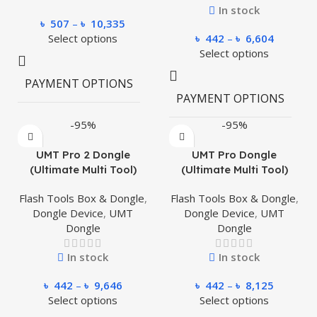
In stock
৳
507
–
৳
10,335
Select options
৳
442
–
৳
6,604
Select options
Cash on
Delivery
PAYMENT OPTIONS
8900-
500, Full
PAYMENT OPTIONS
Payment
-95%
-95%
UMT Pro 2 Dongle
UMT Pro Dongle
(Ultimate Multi Tool)
(Ultimate Multi Tool)
Flash Tools Box & Dongle
,
Flash Tools Box & Dongle
,
Dongle Device
,
UMT
Dongle Device
,
UMT
Dongle
Dongle
In stock
In stock
৳
442
–
৳
9,646
৳
442
–
৳
8,125
Select options
Select options