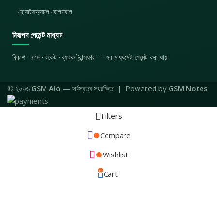
হোয়াটসঅ্যাপে যোগাযোগ
নিরাপদ পেমেন্ট মাধ্যম
বিকাশ · নগদ · রকেট · ব্যাংক ট্রান্সফার — সব মাধ্যমেই পেমেন্ট করা যায়
© ২০২৬
GSM Alo
— সর্বস্বত্ব সংরক্ষিত | Powered by
GSM Notes
Filters
Compare
Wishlist
0
Cart