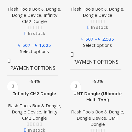
Flash Tools Box & Dongle
,
Flash Tools Box & Dongle
,
Dongle Device
,
Infinity
Dongle Device
CM2 Dongle
In stock
In stock
৳
507
–
৳
2,535
৳
507
–
৳
1,625
Select options
Select options
PAYMENT OPTIONS
Cash on
Delivery,
PAYMENT OPTIONS
Full
Payment
-94%
-93%
Infinity CM2 Dongle
UMT Dongle (Ultimate
Multi Tool)
Flash Tools Box & Dongle
,
Dongle Device
,
Infinity
Flash Tools Box & Dongle
,
CM2 Dongle
Dongle Device
,
UMT
Dongle
In stock