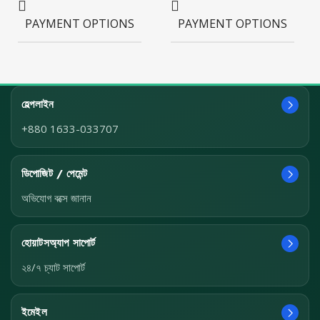
Cash on
Delivery,
PAYMENT OPTIONS
PAYMENT OPTIONS
Full
Payment
হেল্পলাইন
+880 1633-033707
ডিপোজিট / পেমেন্ট
অভিযোগ বক্সে জানান
হোয়াটসঅ্যাপ সাপোর্ট
২৪/৭ চ্যাট সাপোর্ট
ইমেইল