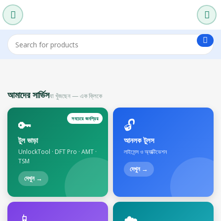
আমাদের সার্ভিস
যা খুঁজছেন — এক ক্লিকে
সবচেয়ে জনপ্রিয়
🔑
🔓
টুল ভাড়া
আনলক টুলস
UnlockTool · DFT Pro · AMT ·
লাইসেন্স ও অ্যাক্টিভেশন
TSM
দেখুন →
দেখুন →
📱
☁️