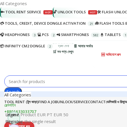
All Categories
🔑 TOOL RENT SERVICE
🔓 UNLOCK TOOLS
🛠️ FLASH UNLO
💳 TOOLS, CREDIT, DEVICE DONGLE ACTIVATION
🧰 FLASH TOOLS 
🎧 HEADPHONES
💻 PCS
📲 SMARTPHONES
📓 TABLETS
📦 INFINITY CM2 DONGLE
🧾 আমার অর্ডার
🛒 সব পণ্য দেখুন
🆘 অভিযোগ বক্স
Search
All Categories
TOOL RENT (টুল ভাড়া)
FIND A JOB
UNLOCK/SERVICE
CONTACT
ডেলিভারি ও রিফান্ড
হেল্পলাইন
+8801633033707
Login /
Home
Product EUR PT
EUR 50
Register
Showing the single result
🆘
অভিযোগ বক্স