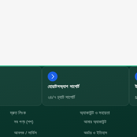
হোয়াটসঅ্যাপ সাপোর্ট
২৪/৭ চ্যাট সাপোর্ট
দ্রুত লিংক
অ্যাকাউন্ট ও সহায়তা
সব পণ্য (শপ)
আমার অ্যাকাউন্ট
আনলক / সার্ভিস
অর্ডার ও ইতিহাস