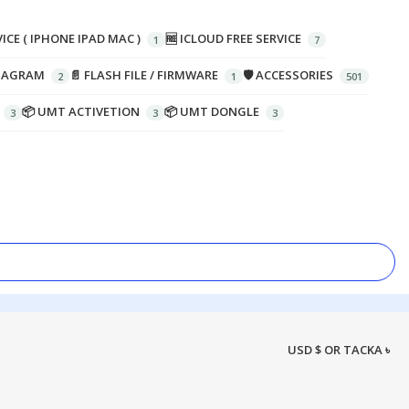
ICE ( IPHONE IPAD MAC )
🆓 ICLOUD FREE SERVICE
DIAGRAM
📄 FLASH FILE / FIRMWARE
🛡️ ACCESSORIES
📦 UMT ACTIVETION
📦 UMT DONGLE
USD $ OR TACKA ৳