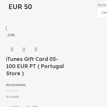
EUR 50
Sho
-25%
iTunes Gift Card 05-
100 EUR PT ( Portugal
Store )
Accessories
In stock
৳
1,300
–
৳
15,470