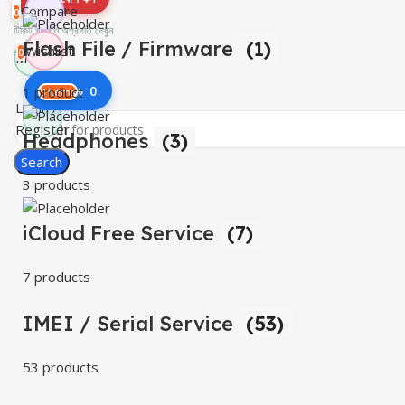
Compare
0
টিকিট খুলুন ও অগ্রগতি দেখুন
Flash File / Firmware
(1)
Wishlist
0
Menu
৳
0
1 product
0
items
Login /
Register
Headphones
(3)
Search
3 products
iCloud Free Service
(7)
7 products
IMEI / Serial Service
(53)
53 products