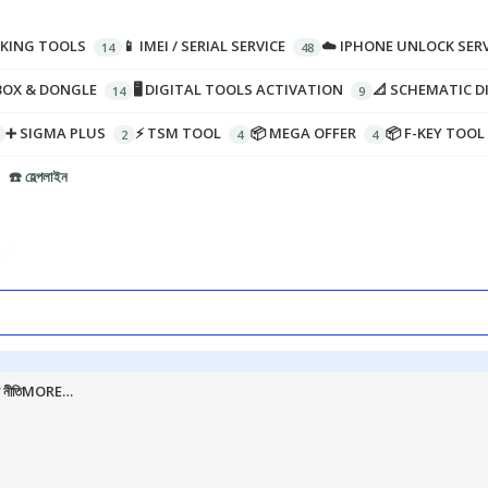
CKING TOOLS
📱 IMEI / SERIAL SERVICE
☁️ IPHONE UNLOCK SERV
BOX & DONGLE
🖥️ DIGITAL TOOLS ACTIVATION
📐 SCHEMATIC 
➕ SIGMA PLUS
⚡ TSM TOOL
📦 MEGA OFFER
📦 F-KEY TOOL
☎️ হেল্পলাইন
 নীতি
MORE…