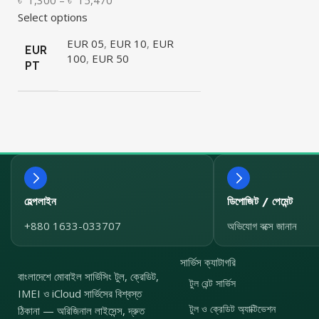
Select options
EUR 05
,
EUR 10
,
EUR
EUR
100
,
EUR 50
PT
হেল্পলাইন
ডিপোজিট / পেমেন্ট
+880 1633-033707
অভিযোগ বক্সে জানান
সার্ভিস ক্যাটাগরি
বাংলাদেশে মোবাইল সার্ভিসিং টুল, ক্রেডিট,
টুল রেন্ট সার্ভিস
IMEI ও iCloud সার্ভিসের বিশ্বস্ত
টুল ও ক্রেডিট অ্যাক্টিভেশন
ঠিকানা — অরিজিনাল লাইসেন্স, দ্রুত