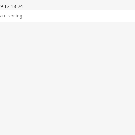
w
9
12
18
24