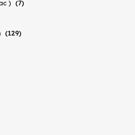
ac )
(7)
n
(129)