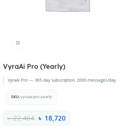
Click to enlarge
VyraAi Pro (Yearly)
VyraAi Pro — 365-day subscription. 2000 messages/day.
SKU:
vyraai-pro-yearly
৳
22,464
৳
18,720