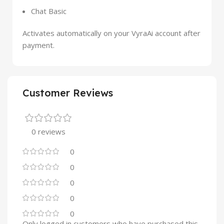
Chat Basic
Activates automatically on your VyraAi account after
payment.
Customer Reviews
0 reviews
0
0
0
0
0
Only logged in customers who have purchased this