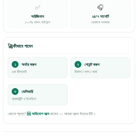
✅
🎧
অরিজিনাল
২৪/৭ সাপোর্ট
১০০% আসল লাইসেন্স
যেকোনো সমস্যায়
🚀
কীভাবে পাবেন
১
অর্ডার করুন
২
পেমেন্ট করুন
এক ক্লিকেই
বিকাশ / নগদ / কার্ড
৩
ডেলিভারি
অ্যাকাউন্ট ও ইমেইলে
কোনো প্রশ্ন?
🆘 অভিযোগ বক্সে
জানান — আমরা দ্রুত উত্তর দিই।