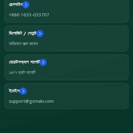
হেল্পলাইন
+880 1633-033707
ডিপোজিট / পেমেন্ট
অভিযোগ বক্সে জানান
হোয়াটসঅ্যাপ সাপোর্ট
২৪/৭ চ্যাট সাপোর্ট
ইমেইল
support@gsmalo.com