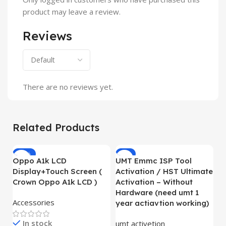
product may leave a review.
Reviews
There are no reviews yet.
Related Products
-19%
-8%
Oppo A1k LCD
UMT Emmc ISP Tool
O
Display+Touch Screen (
Activation / HST Ultimate
L
Crown Oppo A1k LCD )
Activation – Without
O
Hardware (need umt 1
Accessories
L
year actiavtion working)
In stock
umt activetion