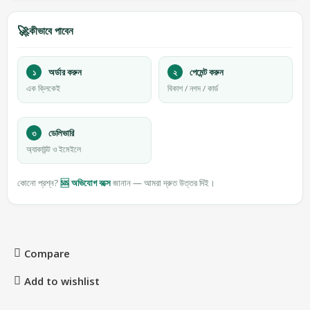
🚀
কীভাবে পাবেন
১
অর্ডার করুন
২
পেমেন্ট করুন
এক ক্লিকেই
বিকাশ / নগদ / কার্ড
৩
ডেলিভারি
অ্যাকাউন্ট ও ইমেইলে
কোনো প্রশ্ন?
🆘 অভিযোগ বক্সে
জানান — আমরা দ্রুত উত্তর দিই।
Compare
Add to wishlist