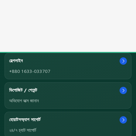
হেল্পলাইন
+880 1633-033707
ডিপোজিট / পেমেন্ট
অভিযোগ বক্সে জানান
হোয়াটসঅ্যাপ সাপোর্ট
২৪/৭ চ্যাট সাপোর্ট