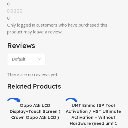
0
0
Only logged in customers who have purchased this
product may leave a review.
Reviews
There are no reviews yet.
Related Products
-19%
-8%
Oppo A1k LCD
UMT Emmc ISP Tool
O
Display+Touch Screen (
Activation / HST Ultimate
Crown Oppo A1k LCD )
Activation – Without
Hardware (need umt 1