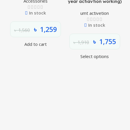
Accessories
year actiavtion working)
In stock
umt activetion
In stock
৳
1,259
৳
1,560
৳
1,755
৳
1,910
Add to cart
Select options