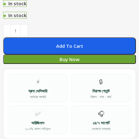
In stock
In stock
Add To Cart
Buy Now
⚡
🔒
দ্রুত ডেলিভারি
নিরাপদ পেমেন্ট
অর্ডারের পরপরই
বিকাশ · নগদ · কার্ড
✅
🎧
অরিজিনাল
২৪/৭ সাপোর্ট
১০০% আসল লাইসেন্স
যেকোনো সমস্যায়