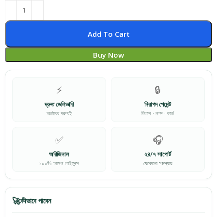
Add To Cart
Buy Now
⚡
🔒
দ্রুত ডেলিভারি
নিরাপদ পেমেন্ট
অর্ডারের পরপরই
বিকাশ · নগদ · কার্ড
✅
🎧
অরিজিনাল
২৪/৭ সাপোর্ট
১০০% আসল লাইসেন্স
যেকোনো সমস্যায়
🚀
কীভাবে পাবেন