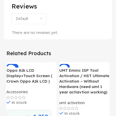
Reviews
There are no reviews yet.
Related Products
-19%
-8%
Oppo A1k LCD
UMT Emmc ISP Tool
O
Display+Touch Screen (
Activation / HST Ultimate
L
Crown Oppo A1k LCD )
Activation – Without
O
Hardware (need umt 1
Accessories
L
year actiavtion working)
In stock
umt activetion
In stock