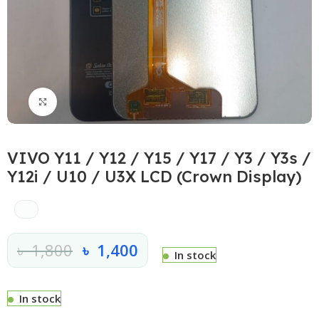
Click to enlarge
VIVO Y11 / Y12 / Y15 / Y17 / Y3 / Y3s /
Y12i / U10 / U3X LCD (Crown Display)
৳
1,800
৳
1,400
In stock
In stock