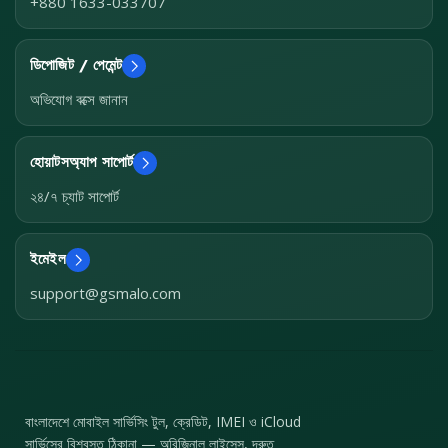
+880 1633-033707
ডিপোজিট / পেমেন্ট
অভিযোগ বক্সে জানান
হোয়াটসঅ্যাপ সাপোর্ট
২৪/৭ চ্যাট সাপোর্ট
ইমেইল
support@gsmalo.com
বাংলাদেশে মোবাইল সার্ভিসিং টুল, ক্রেডিট, IMEI ও iCloud
সার্ভিসের বিশ্বস্ত ঠিকানা — অরিজিনাল লাইসেন্স, দ্রুত