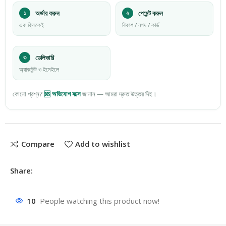
১
অর্ডার করুন
২
পেমেন্ট করুন
এক ক্লিকেই
বিকাশ / নগদ / কার্ড
৩
ডেলিভারি
অ্যাকাউন্ট ও ইমেইলে
কোনো প্রশ্ন?
🆘 অভিযোগ বক্সে
জানান — আমরা দ্রুত উত্তর দিই।
Compare
Add to wishlist
Share:
10
People watching this product now!