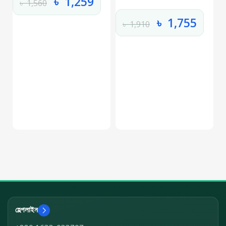
৳
1,259
৳
1,560
৳
1,755
৳
1,910
হেল্পলাইন