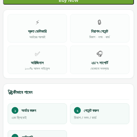
Buy Now
⚡
🔒
দ্রুত ডেলিভারি
নিরাপদ পেমেন্ট
অর্ডারের পরপরই
বিকাশ · নগদ · কার্ড
✅
🎧
অরিজিনাল
২৪/৭ সাপোর্ট
১০০% আসল লাইসেন্স
যেকোনো সমস্যায়
🚀
কীভাবে পাবেন
১
অর্ডার করুন
২
পেমেন্ট করুন
এক ক্লিকেই
বিকাশ / নগদ / কার্ড