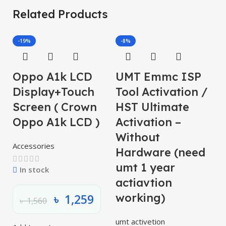
Related Products
-19%
-8%
Oppo A1k LCD
UMT Emmc ISP
O
Display+Touch
Tool Activation /
S
Screen ( Crown
HST Ultimate
O
Oppo A1k LCD )
Activation –
L
Without
Accessories
Hardware (need
umt 1 year
In stock
actiavtion
working)
৳
1,259
৳
1,560
umt activetion