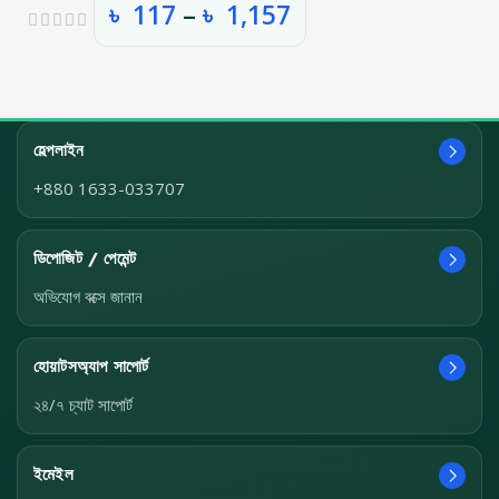
৳
117
–
৳
1,157
হেল্পলাইন
+880 1633-033707
ডিপোজিট / পেমেন্ট
অভিযোগ বক্সে জানান
হোয়াটসঅ্যাপ সাপোর্ট
২৪/৭ চ্যাট সাপোর্ট
ইমেইল