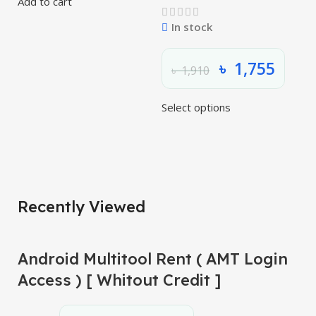
Add to cart
Se
In stock
৳
1,755
৳
1,910
Select options
Recently Viewed
Android Multitool Rent ( AMT Login
Access ) [ Whitout Credit ]