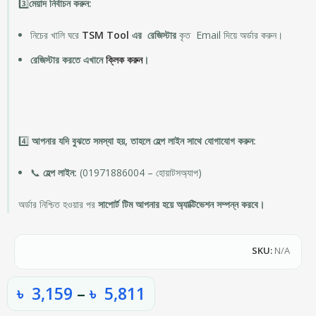
3️⃣
মেয়াদ নির্বাচন করুন:
নিচের খালি ঘরে
TSM Tool
এর রেজিস্টার
কৃত Email দিয়ে অর্ডার করুন।
রেজিস্টার করতে এখানে
ক্লিক করুন
।
4️⃣
আপনার যদি বুঝতে সমস্যা হয়, তাহলে হেল্প লাইন সাথে যোগাযোগ করুন:
📞
হেল্প লাইন:
(01971886004 – হোয়াটসঅ্যাপ)
অর্ডার নিশ্চিত হওয়ার পর
সাপোর্ট টিম আপনার হয়ে অ্যাক্টিভেশন সম্পন্ন করবে।
SKU:
N/A
৳
3,159
–
৳
5,811