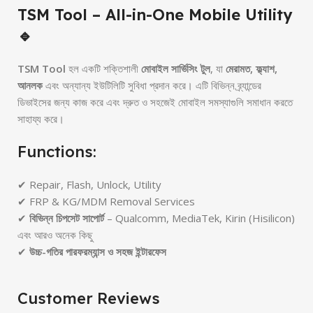
TSM Tool – All-in-One Mobile Utility
🔹
TSM Tool
হল একটি শক্তিশালী
মোবাইল সার্ভিসিং টুল
, যা
মেরামত, ফ্ল্যাশ,
আনলক
এবং অন্যান্য ইউটিলিটি সুবিধা প্রদান করে। এটি বিভিন্ন ব্র্যান্ডের
ডিভাইসের জন্য কাজ করে এবং দ্রুত ও সহজেই মোবাইল সমস্যাগুলি সমাধান করতে
সাহায্য করে।
Functions:
✔ Repair, Flash, Unlock, Utility
✔ FRP & KG/MDM Removal Services
✔
বিভিন্ন চিপসেট সাপোর্ট
– Qualcomm, MediaTek, Kirin (Hisilicon)
এবং আরও অনেক কিছু
✔
উচ্চ-গতির পারফরম্যান্স ও সহজ ইন্টারফেস
Customer Reviews