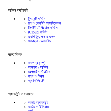
সার্ভিস ক্যাটাগরি
টুল রেন্ট সার্ভিস
টুল ও ক্রেডিট অ্যাক্টিভেশন
IMEI / সিরিয়াল সার্ভিস
iCloud সার্ভিস
ফ্ল্যাশ টুল, বক্স ও ডঙ্গল
মোবাইল এক্সেসরিজ
দ্রুত লিংক
সব পণ্য (শপ)
আনলক / সার্ভিস
হেল্পলাইন স্ট্যাটাস
ব্লগ ও টিপস
অ্যাফিলিয়েট
অ্যাকাউন্ট ও সহায়তা
আমার অ্যাকাউন্ট
অর্ডার ও ইতিহাস