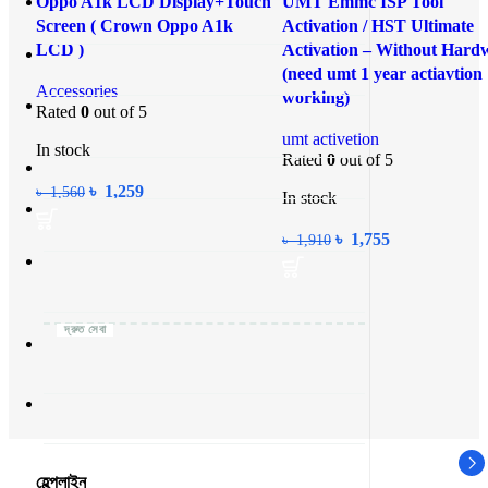
Oppo A1k LCD Display+Touch
UMT Emmc ISP Tool
Add to wishlist
Add to wishlist
Screen ( Crown Oppo A1k
Activation / HST Ultimate
LCD )
Activation – Without Hard
(need umt 1 year actiavtion
Accessories
working)
Rated
0
out of 5
umt activetion
In stock
Rated
0
out of 5
৳
1,259
৳
1,560
In stock
৳
1,755
৳
1,910
হেল্পলাইন