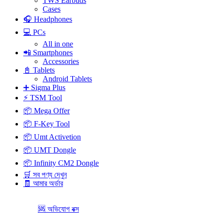
TWS Earbuds
Cases
🎧 Headphones
💻 PCs
All in one
📲 Smartphones
Accessories
📓 Tablets
Android Tablets
➕ Sigma Plus
⚡ TSM Tool
📦 Mega Offer
📦 F-Key Tool
📦 Umt Activetion
📦 UMT Dongle
📦 Infinity CM2 Dongle
🛒 সব পণ্য দেখুন
🧾 আমার অর্ডার
🆘 অভিযোগ বক্স