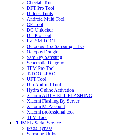
Cheetah Tool
DFT Pro Tool
Unlock Tools
Android Multi Tool
CF-Tool
DC Unlocker
DT Pro Tool
E-GSM TOOL
Octoplus Box Samsung + LG
Octopus Dongle
SamKey Samsung
Schematic Diagram
TFM Pro Tool
T-TOOL-PRO
UFT-Tool
Uni Android Tool
Hydra Online Activation
Xiaomi AUTH EDL FLASHING
Xiaomi Flashing By Server
Xiaomi Mi Account
Xiaomi professional tool
TFM Tool
📱 IMEI / Serial Service
iPads Bypass
Samsung Unlock