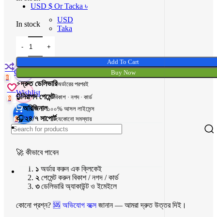
USD $ Or Tacka ৳
USD
In stock
Taka
Add To Cart
Compare
Buy Now
0
⚡
দ্রুত ডেলিভারি
অর্ডারের পরপরই
Wishlist
🔒
নিরাপদ পেমেন্ট
বিকাশ · নগদ · কার্ড
0
✅
অরিজিনাল
১০০% আসল লাইসেন্স
৳
0
🎧
২৪/৭ সাপোর্ট
যেকোনো সমস্যায়
0
🚀
কীভাবে পাবেন
১
অর্ডার করুন
এক ক্লিকেই
২
পেমেন্ট করুন
বিকাশ / নগদ / কার্ড
৩
ডেলিভারি
অ্যাকাউন্ট ও ইমেইলে
কোনো প্রশ্ন?
🆘 অভিযোগ বক্সে
জানান — আমরা দ্রুত উত্তর দিই।