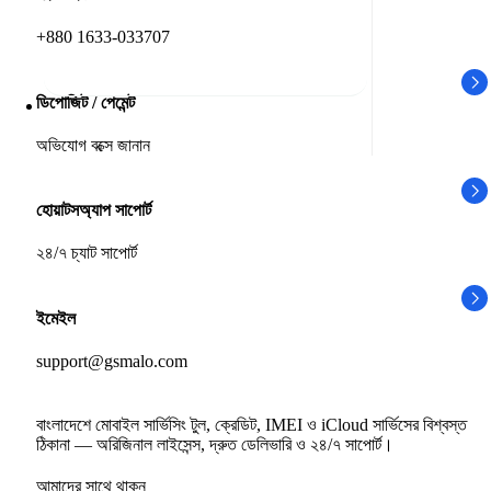
+880 1633-033707
ডিপোজিট / পেমেন্ট
অভিযোগ বক্সে জানান
হোয়াটসঅ্যাপ সাপোর্ট
২৪/৭ চ্যাট সাপোর্ট
ইমেইল
support@gsmalo.com
বাংলাদেশে মোবাইল সার্ভিসিং টুল, ক্রেডিট, IMEI ও iCloud সার্ভিসের বিশ্বস্ত
ঠিকানা — অরিজিনাল লাইসেন্স, দ্রুত ডেলিভারি ও ২৪/৭ সাপোর্ট।
আমাদের সাথে থাকুন