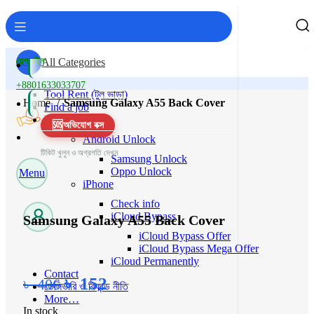
হেল্পলাইন
All Categories
+8801633033707
Tool Rent (টুল ভাড়া)
Home
Samsung Galaxy A55 Back Cover
Find a job
Unlock/Service
🆘
অভিযোগ বক্স
-63%
Android Unlock
টিকিট খুলুন ও অগ্রগতি দেখুন
Samsung Unlock
Oppo Unlock
Menu
Click to enlarge
iPhone
Check info
iCloud Bypass
Samsung Galaxy A55 Back Cover
iCloud Bypass Offer
iCloud Bypass Mega Offer
iCloud Permanently
Contact
৳
152
৳
406
ডেলিভারি ও রিফান্ড নীতি
More…
In stock