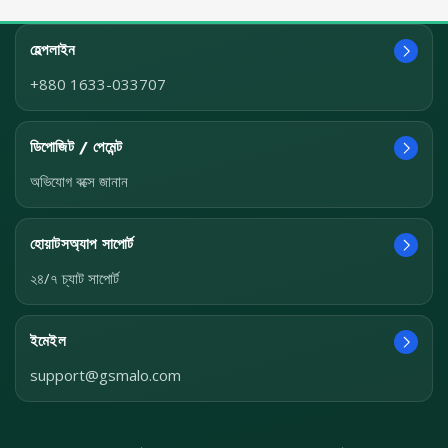
হেল্পলাইন
+880 1633-033707
ডিপোজিট / পেমেন্ট
অভিযোগ বক্সে জানান
হোয়াটসঅ্যাপ সাপোর্ট
২৪/৭ চ্যাট সাপোর্ট
ইমেইল
support@gsmalo.com