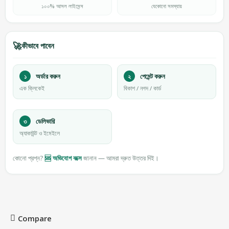
১০০% আসল লাইসেন্স
যেকোনো সমস্যায়
🚀
কীভাবে পাবেন
১
অর্ডার করুন
২
পেমেন্ট করুন
এক ক্লিকেই
বিকাশ / নগদ / কার্ড
৩
ডেলিভারি
অ্যাকাউন্ট ও ইমেইলে
কোনো প্রশ্ন?
🆘 অভিযোগ বক্সে
জানান — আমরা দ্রুত উত্তর দিই।
Compare