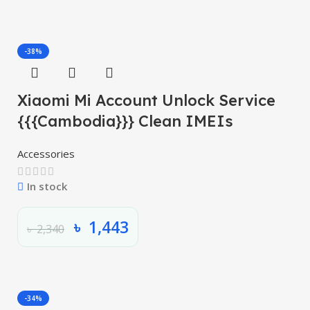
-38%
Xiaomi Mi Account Unlock Service
{{{Cambodia}}} Clean IMEIs
Accessories
In stock
৳
1,443
৳
2,340
-34%