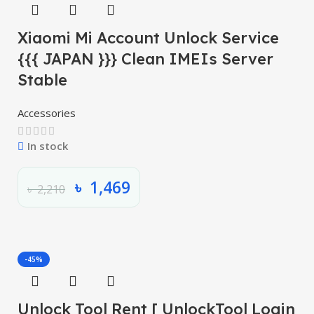
Xiaomi Mi Account Unlock Service
{{{ JAPAN }}} Clean IMEIs Server
Stable
Accessories
In stock
৳
1,469
৳
2,210
-45%
Unlock Tool Rent [ UnlockTool Login