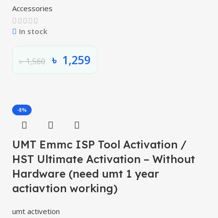
Accessories
In stock
৳
1,259
৳
1,560
-8%
UMT Emmc ISP Tool Activation /
HST Ultimate Activation – Without
Hardware (need umt 1 year
actiavtion working)
umt activetion