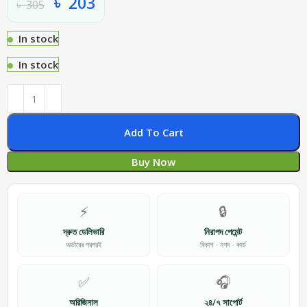
৳
203
৳
305
In stock
In stock
Add To Cart
Buy Now
⚡
🔒
দ্রুত ডেলিভারি
নিরাপদ পেমেন্ট
অর্ডারের পরপরই
বিকাশ · নগদ · কার্ড
✅
🎧
অরিজিনাল
২৪/৭ সাপোর্ট