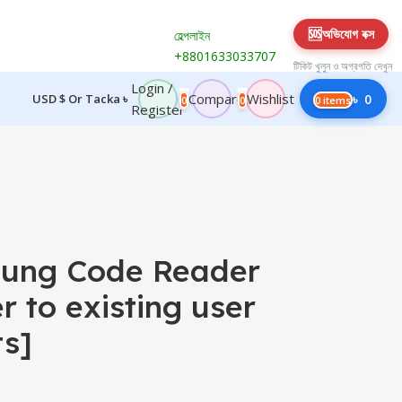
🆘
অভিযোগ বক্স
হেল্পলাইন
+8801633033707
টিকিট খুলুন ও অগ্রগতি দেখুন
Login /
Compare
Wishlist
USD $ Or Tacka ৳
৳
0
0
0
0
items
Register
ung Code Reader
r to existing user
ts]