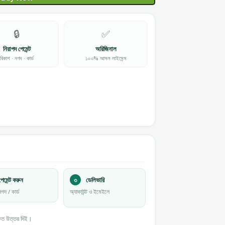
🔒
✅
নিরাপদ পেমেন্ট
অরিজিনাল
বিকাশ · নগদ · কার্ড
১০০% আসল লাইসেন্স
েমেন্ট করুন
৩
ডেলিভারি
গদ / কার্ড
অ্যাকাউন্ট ও ইমেইলে
ুত উত্তর দিই।