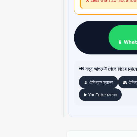
❌ Less than 20 Not allo
📱 What
📢 নতুন আপডেট পেতে নিচের চ্যানে
📡 টেলিগ্রাম চ্যানেল
👥 টেলিগ্
▶️ YouTube চ্যানেল