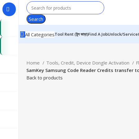
Search
Tool Rent (টুল ভাড়া)
Find A Job
Unlock/Service
All Categories
Home
Tools, Credit, Device Dongle Activation
F
SamKey Samsung Code Reader Credits transfer to 
Back to products
-14%
360 product view
0%
Click to enlarge