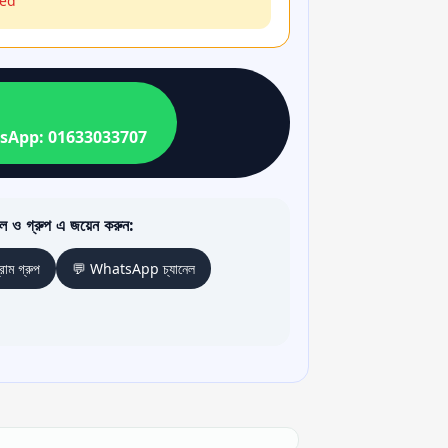
wed
sApp: 01633033707
ল ও গ্রুপ এ জয়েন করুন:
রাম গ্রুপ
💬 WhatsApp চ্যানেল