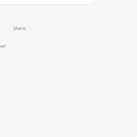
Share:
ow!