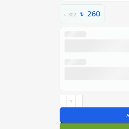
৳
260
৳
302
A