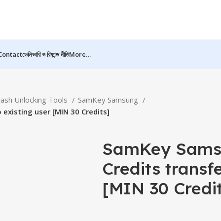
Contact
ডেলিভারি ও রিফান্ড নীতি
More…
lash Unlocking Tools
SamKey Samsung
existing user [MIN 30 Credits]
SamKey Sams
Credits transfe
[MIN 30 Credi