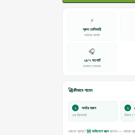
⚡
দ্রুত ডেলিভারি
অর্ডারের পরপরই
🎧
২৪/৭ সাপোর্ট
যেকোনো সমস্যায়
🚀
কীভাবে পাবেন
১
অর্ডার করুন
২
প
এক ক্লিকেই
বিকাশ / ন
কোনো প্রশ্ন?
🆘 অভিযোগ বক্সে
জানান — আমরা দ্র