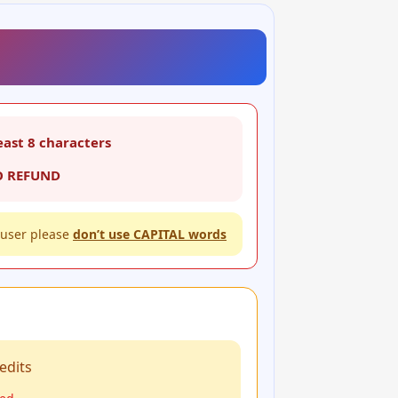
east 8 characters
O REFUND
user please
don’t use CAPITAL words
edits