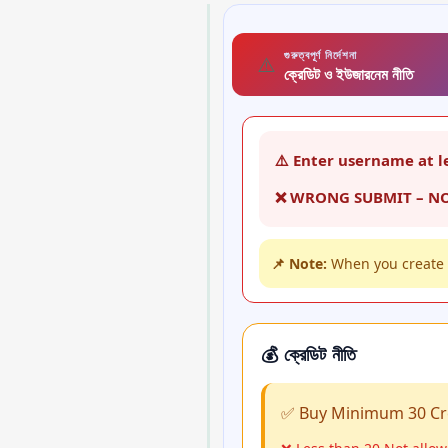
গুরুত্বপূর্ণ নির্দেশনা
⚠️
ক্রেডিট ও ইউজারনেম নীতি
⚠️ Enter username at l
❌ WRONG SUBMIT – N
📌 Note:
When you create 
💰 ক্রেডিট নীতি
✅ Buy Minimum 30 Cr