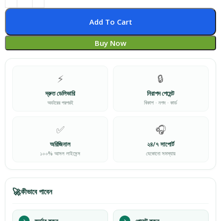
Add To Cart
Buy Now
⚡
🔒
দ্রুত ডেলিভারি
নিরাপদ পেমেন্ট
অর্ডারের পরপরই
বিকাশ · নগদ · কার্ড
✅
🎧
অরিজিনাল
২৪/৭ সাপোর্ট
১০০% আসল লাইসেন্স
যেকোনো সমস্যায়
🚀
কীভাবে পাবেন
১
অর্ডার করুন
২
পেমেন্ট করুন