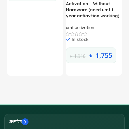
Activation – Without
Hardware (need umt 1
year actiavtion working)
umt activetion
In stock
৳
1,755
৳
1,910
হেল্পলাইন