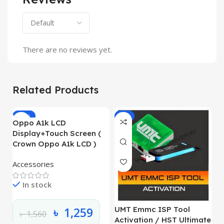
There are no reviews yet.
Related Products
-19%
-8%
Oppo A1k LCD
Display+Touch Screen (
Crown Oppo A1k LCD )
Accessories
O
L
In stock
O
L
৳
1,259
UMT Emmc ISP Tool
৳
1,560
Activation / HST Ultimate