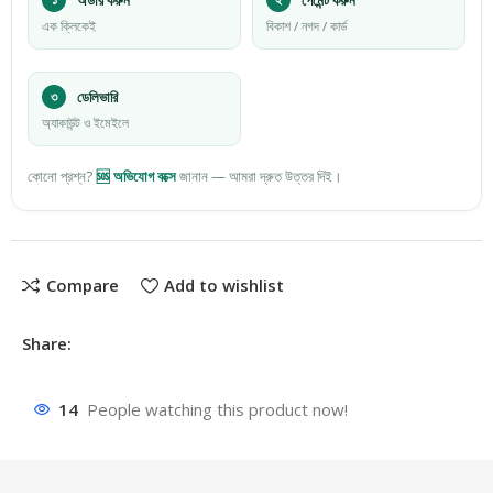
এক ক্লিকেই
বিকাশ / নগদ / কার্ড
৩
ডেলিভারি
অ্যাকাউন্ট ও ইমেইলে
কোনো প্রশ্ন?
🆘 অভিযোগ বক্সে
জানান — আমরা দ্রুত উত্তর দিই।
Compare
Add to wishlist
Share:
14
People watching this product now!