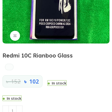
Click to enlarge
Redmi 10C Rianboo Glass
৳
152
৳
102
In stock
In stock