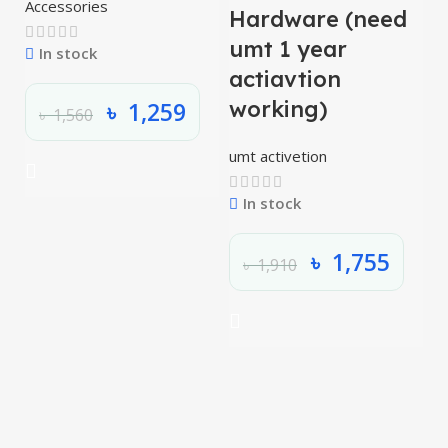
Accessories
Hardware (need
umt 1 year
In stock
actiavtion
working)
৳
1,259
৳
1,560
umt activetion
In stock
৳
1,755
৳
1,910