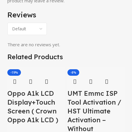
product may leave a review.
Reviews
There are no reviews yet.
Related Products
-19%
-8%
Oppo A1k LCD
UMT Emmc ISP
O
Display+Touch
Tool Activation /
S
Screen ( Crown
HST Ultimate
O
Oppo A1k LCD )
Activation –
L
Without