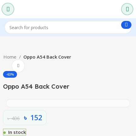
Home
Oppo A54 Back Cover
Click to enlarge
-63%
Oppo A54 Back Cover
৳
152
৳
406
In stock