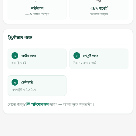
অরিজিনাল
২৪/৭ সাপোর্ট
১০০% আসল লাইসেন্স
যেকোনো সমস্যায়
🚀
কীভাবে পাবেন
১
অর্ডার করুন
২
পেমেন্ট করুন
এক ক্লিকেই
বিকাশ / নগদ / কার্ড
৩
ডেলিভারি
অ্যাকাউন্ট ও ইমেইলে
কোনো প্রশ্ন?
🆘 অভিযোগ বক্সে
জানান — আমরা দ্রুত উত্তর দিই।