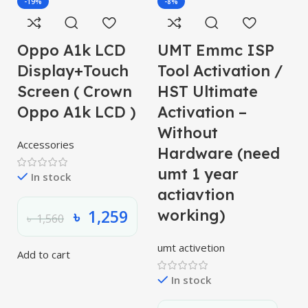
-19%
-8%
Oppo A1k LCD
UMT Emmc ISP
O
Display+Touch
Tool Activation /
S
Screen ( Crown
HST Ultimate
O
Oppo A1k LCD )
Activation –
L
Without
Accessories
Hardware (need
umt 1 year
In stock
actiavtion
৳
1,259
working)
৳
1,560
umt activetion
Add to cart
Se
In stock