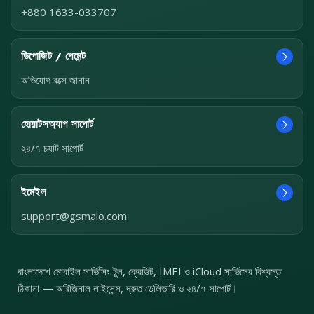
+880 1633-033707
ডিপোজিট / পেমেন্ট
অভিযোগ বক্সে জানান
হোয়াটসঅ্যাপ সাপোর্ট
২৪/৭ চ্যাট সাপোর্ট
ইমেইল
support@gsmalo.com
বাংলাদেশে মোবাইল সার্ভিসিং টুল, ক্রেডিট, IMEI ও iCloud সার্ভিসের বিশ্বস্ত
ঠিকানা — অরিজিনাল লাইসেন্স, দ্রুত ডেলিভারি ও ২৪/৭ সাপোর্ট।