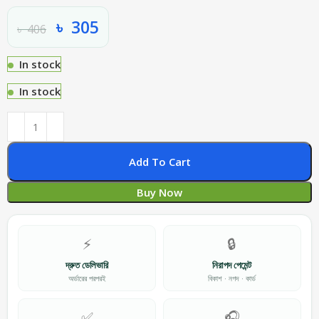
৳
305
৳
406
In stock
In stock
Add To Cart
Buy Now
⚡
🔒
দ্রুত ডেলিভারি
নিরাপদ পেমেন্ট
অর্ডারের পরপরই
বিকাশ · নগদ · কার্ড
✅
🎧