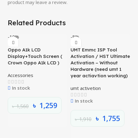
product may leave a review.
Related Products
-19%
-8%
-
Oppo A1k LCD
UMT Emmc ISP Tool
O
Display+Touch Screen (
Activation / HST Ultimate
L
Crown Oppo A1k LCD )
Activation – Without
O
Hardware (need umt 1
Accessories
L
year actiavtion working)
In stock
umt activetion
In stock
৳
1,259
৳
1,560
৳
1,755
৳
1,910