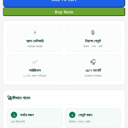
Buy Now
⚡
🔒
দ্রুত ডেলিভারি
নিরাপদ পেমেন্ট
অর্ডারের পরপরই
বিকাশ · নগদ · কার্ড
✅
🎧
অরিজিনাল
২৪/৭ সাপোর্ট
১০০% আসল লাইসেন্স
যেকোনো সমস্যায়
🚀
কীভাবে পাবেন
১
অর্ডার করুন
২
পেমেন্ট করুন
এক ক্লিকেই
বিকাশ / নগদ / কার্ড