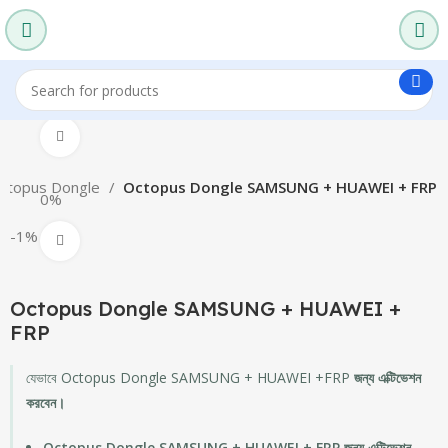
360 product view
ctopus Dongle
Octopus Dongle SAMSUNG + HUAWEI + FRP
0%
-1%
Click to enlarge
Octopus Dongle SAMSUNG + HUAWEI +
FRP
যেভাবে Octopus Dongle SAMSUNG + HUAWEI +FRP
জন্য এক্টিভেশন
করবেন।
Octopus Dongle SAMSUNG + HUAWEI + FRP জন্য এক্টিভেশন