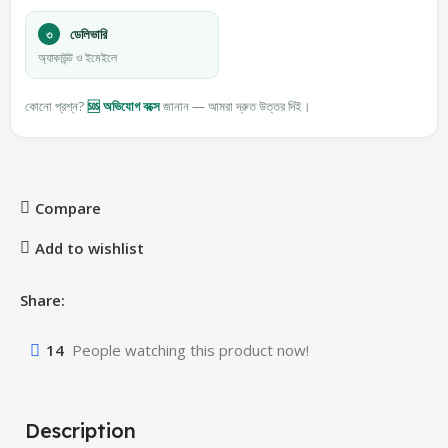
৩
ডেলিভারি
অ্যাকাউন্ট ও ইমেইলে
কোনো প্রশ্ন?
🆘 অভিযোগ বক্সে
জানান — আমরা দ্রুত উত্তর দিই।
Compare
Add to wishlist
Share:
14
People watching this product now!
Description