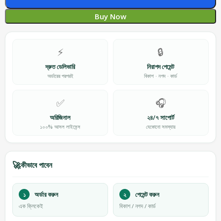
Buy Now
⚡
🔒
দ্রুত ডেলিভারি
নিরাপদ পেমেন্ট
অর্ডারের পরপরই
বিকাশ · নগদ · কার্ড
✅
🎧
অরিজিনাল
২৪/৭ সাপোর্ট
১০০% আসল লাইসেন্স
যেকোনো সমস্যায়
🚀
কীভাবে পাবেন
১
অর্ডার করুন
২
পেমেন্ট করুন
এক ক্লিকেই
বিকাশ / নগদ / কার্ড