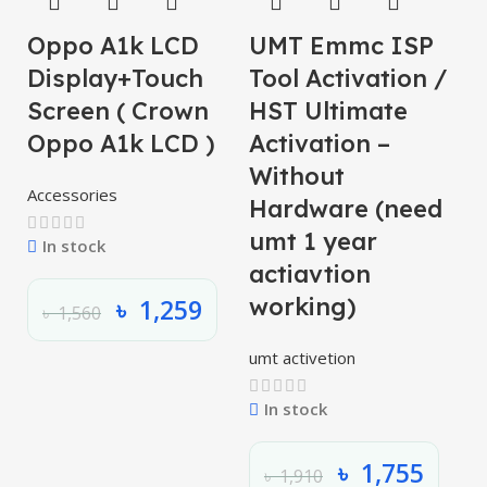
Oppo A1k LCD
UMT Emmc ISP
O
Display+Touch
Tool Activation /
S
Screen ( Crown
HST Ultimate
O
Oppo A1k LCD )
Activation –
L
Without
Accessories
Hardware (need
umt 1 year
In stock
actiavtion
working)
৳
1,259
৳
1,560
umt activetion
In stock
৳
1,755
৳
1,910