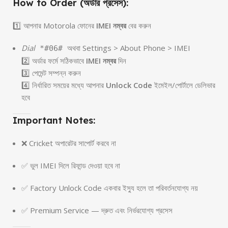
How to Order (অর্ডার প্রসেস):
1️⃣ আপনার Motorola ফোনের
IMEI নম্বর
বের করুন
Dial
অথবা Settings > About Phone > IMEI
*#06#
2️⃣ অর্ডার ফর্মে সঠিকভাবে
IMEI নম্বর
দিন
3️⃣ পেমেন্ট সম্পন্ন করুন
4️⃣ নির্ধারিত সময়ের মধ্যে আপনার
Unlock Code
ইমেইল/পোর্টালে ডেলিভার
হবে
Important Notes:
❌ Cricket অপারেটর সাপোর্ট করবে না
✅ ভুল IMEI দিলে রিফান্ড দেওয়া হবে না
✅ Factory Unlock Code একবার ইস্যু হলে তা পরিবর্তনযোগ্য নয়
✅ Premium Service — দ্রুত এবং নির্ভরযোগ্য প্রসেস