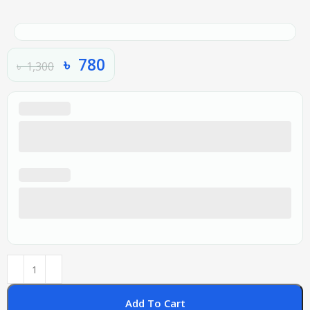
৳
780
৳
1,300
Add To Cart