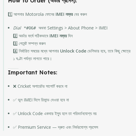
How to Order (অর্ডার প্রসেস):
1️⃣ আপনার Motorola ফোনের
IMEI নম্বর
বের করুন
Dial
অথবা Settings > About Phone > IMEI
*#06#
2️⃣ অর্ডার ফর্মে সঠিকভাবে
IMEI নম্বর
দিন
3️⃣ পেমেন্ট সম্পন্ন করুন
4️⃣ নির্ধারিত সময়ের মধ্যে আপনার
Unlock Code
ডেলিভার হবে, তবে কিছু ক্ষেত্রে
১ ঘণ্টা পর্যন্ত লাগতে পারে।
Important Notes:
❌ Cricket অপারেটর সাপোর্ট করবে না
✅ ভুল IMEI দিলে রিফান্ড দেওয়া হবে না
✅ Unlock Code একবার ইস্যু হলে তা পরিবর্তনযোগ্য নয়
✅ Premium Service — দ্রুত এবং নির্ভরযোগ্য প্রসেস