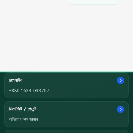
হেল্পলাইন
+880 1633-033707
ডিপোজিট / পেমেন্ট
অভিযোগ বক্সে জানান