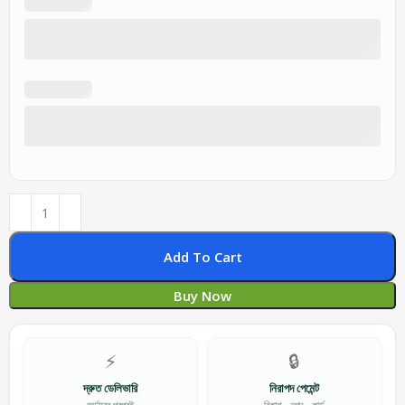
Add To Cart
Buy Now
⚡
🔒
দ্রুত ডেলিভারি
নিরাপদ পেমেন্ট
অর্ডারের পরপরই
বিকাশ · নগদ · কার্ড