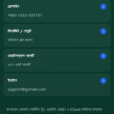
হেল্পলাইন
+880 1633-033707
ডিপোজিট / পেমেন্ট
অভিযোগ বক্সে জানান
হোয়াটসঅ্যাপ সাপোর্ট
২৪/৭ চ্যাট সাপোর্ট
ইমেইল
support@gsmalo.com
বাংলাদেশে মোবাইল সার্ভিসিং টুল, ক্রেডিট, IMEI ও iCloud সার্ভিসের বিশ্বস্ত