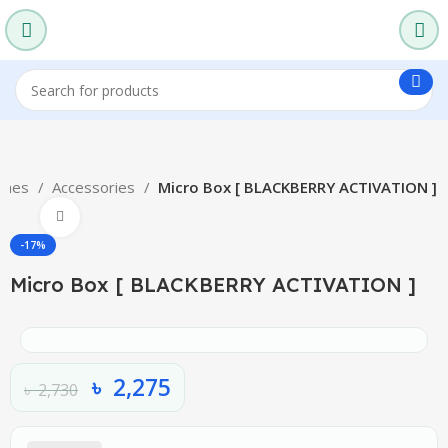
ones
Accessories
Micro Box [ BLACKBERRY ACTIVATION ]
Click to enlarge
-17%
Micro Box [ BLACKBERRY ACTIVATION ]
৳
2,275
৳
2,730