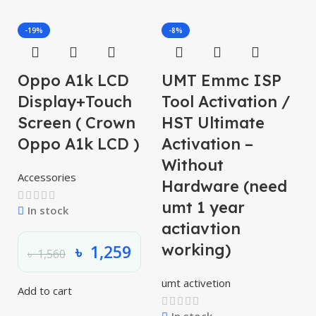
-19%
-8%
Oppo A1k LCD
UMT Emmc ISP
O
Display+Touch
Tool Activation /
S
Screen ( Crown
HST Ultimate
O
Oppo A1k LCD )
Activation –
L
Without
Accessories
Hardware (need
umt 1 year
In stock
actiavtion
working)
৳
1,259
৳
1,560
umt activetion
Add to cart
Se
In stock