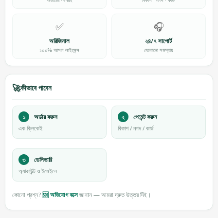
✅
🎧
অরিজিনাল
২৪/৭ সাপোর্ট
১০০% আসল লাইসেন্স
যেকোনো সমস্যায়
🚀
কীভাবে পাবেন
১
অর্ডার করুন
২
পেমেন্ট করুন
এক ক্লিকেই
বিকাশ / নগদ / কার্ড
৩
ডেলিভারি
অ্যাকাউন্ট ও ইমেইলে
কোনো প্রশ্ন?
🆘 অভিযোগ বক্সে
জানান — আমরা দ্রুত উত্তর দিই।