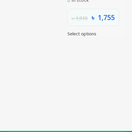
৳
1,755
৳
1,910
Select options