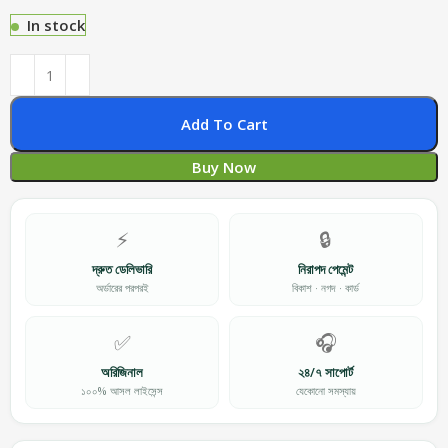
In stock
Add To Cart
Buy Now
⚡
🔒
দ্রুত ডেলিভারি
নিরাপদ পেমেন্ট
অর্ডারের পরপরই
বিকাশ · নগদ · কার্ড
✅
🎧
অরিজিনাল
২৪/৭ সাপোর্ট
১০০% আসল লাইসেন্স
যেকোনো সমস্যায়