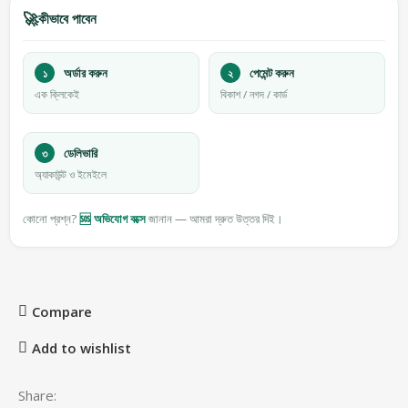
🚀
কীভাবে পাবেন
১
অর্ডার করুন
২
পেমেন্ট করুন
এক ক্লিকেই
বিকাশ / নগদ / কার্ড
৩
ডেলিভারি
অ্যাকাউন্ট ও ইমেইলে
কোনো প্রশ্ন?
🆘 অভিযোগ বক্সে
জানান — আমরা দ্রুত উত্তর দিই।
Compare
Add to wishlist
Share: