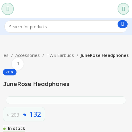
ones
Accessories
TWS Earbuds
JuneRose Headphones
Click to enlarge
-35%
JuneRose Headphones
৳
132
৳
203
In stock