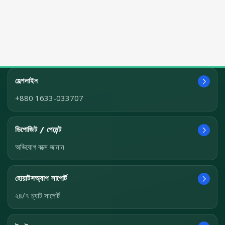
হেল্পলাইন
+880 1633-033707
ডিপোজিট / পেমেন্ট
অভিযোগ বক্সে জানান
হোয়াটসঅ্যাপ সাপোর্ট
২৪/৭ চ্যাট সাপোর্ট