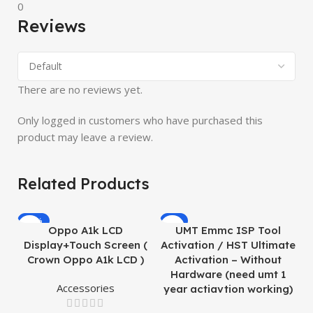
0
Reviews
There are no reviews yet.
Only logged in customers who have purchased this
product may leave a review.
Related Products
-19%
-8%
Oppo A1k LCD
UMT Emmc ISP Tool
Display+Touch Screen (
Activation / HST Ultimate
Crown Oppo A1k LCD )
Activation – Without
Hardware (need umt 1
Accessories
year actiavtion working)
O