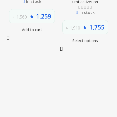
In stock
umt activetion
In stock
৳
1,259
৳
1,560
৳
1,755
৳
1,910
Add to cart
Select options