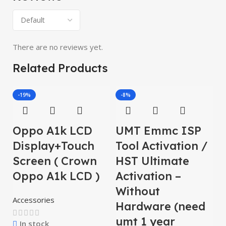
There are no reviews yet.
Related Products
-19%
-8%
Oppo A1k LCD
UMT Emmc ISP
O
Display+Touch
Tool Activation /
S
Screen ( Crown
HST Ultimate
O
Oppo A1k LCD )
Activation –
L
Without
Accessories
Hardware (need
umt 1 year
In stock