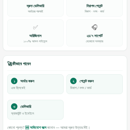
দ্রুত ডেলিভারি
নিরাপদ পেমেন্ট
অর্ডারের পরপরই
বিকাশ · নগদ · কার্ড
✅
🎧
অরিজিনাল
২৪/৭ সাপোর্ট
১০০% আসল লাইসেন্স
যেকোনো সমস্যায়
🚀
কীভাবে পাবেন
১
অর্ডার করুন
২
পেমেন্ট করুন
এক ক্লিকেই
বিকাশ / নগদ / কার্ড
৩
ডেলিভারি
অ্যাকাউন্ট ও ইমেইলে
কোনো প্রশ্ন?
🆘 অভিযোগ বক্সে
জানান — আমরা দ্রুত উত্তর দিই।