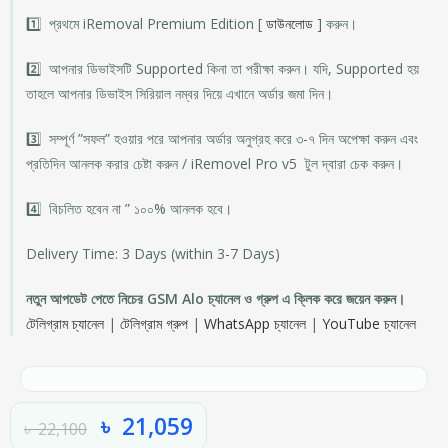
1️⃣ প্রথমে iRemoval Premium Edition [
ডাউনলোড
] করুন।
2️⃣ আপনার ডিভাইসটি Supported কিনা তা পরীক্ষা করুন। যদি, Supported হয়
তাহলে আপনার ডিভাইস সিরিয়াল নম্বর দিয়ে এখানে অর্ডার জমা দিন।
3️⃣ সম্পূর্ণ ”সফল” হওয়ার পরে আপনার অর্ডার অনুগ্রহ করে ৩-৭ দিন অপেক্ষা করুন এবং
প্রতিদিন আনলক করার চেষ্টা করুন / iRemovel Pro v5 টুল দ্বারা চেক করুন।
4️⃣ বিচলিত হবেন না ” ১০০% আনলক হবে।
Delivery Time: 3 Days (within 3-7 Days)
নতুন আপডেট পেতে নিচের GSM Alo চ্যানেল ও গ্রুপ এ ক্লিক করে জয়েন করুন।
টেলিগ্রাম চ্যানেল
|
টেলিগ্রাম গ্রুপ
|
WhatsApp চ্যানেল
|
YouTube চ্যানেল
৳
21,059
৳
22,100