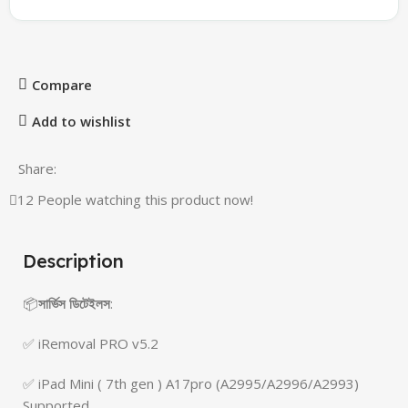
Compare
Add to wishlist
Share:
12
People watching this product now!
Description
📦
সার্ভিস ডিটেইলস
:
✅ iRemoval PRO v5.2
✅ iPad Mini ( 7th gen ) A17pro (A2995/A2996/A2993)
Supported