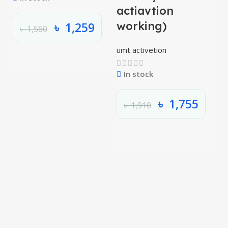
actiavtion
working)
৳
1,259
৳
1,560
umt activetion
In stock
৳
1,755
৳
1,910