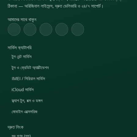
ঠিকানা — অরিজিনাল লাইসেন্স, দ্রুত ডেলিভারি ও ২৪/৭ সাপোর্ট।
আমাদের সাথে থাকুন
সার্ভিস ক্যাটাগরি
টুল রেন্ট সার্ভিস
টুল ও ক্রেডিট অ্যাক্টিভেশন
IMEI / সিরিয়াল সার্ভিস
iCloud সার্ভিস
ফ্ল্যাশ টুল, বক্স ও ডঙ্গল
মোবাইল এক্সেসরিজ
দ্রুত লিংক
সব পণ্য (শপ)