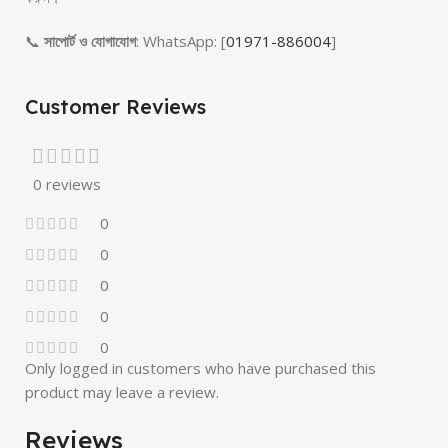
📞
সাপোর্ট ও যোগাযোগ
: WhatsApp: [
01971-886004
]
Customer Reviews
0 reviews
0
0
0
0
0
Only logged in customers who have purchased this
product may leave a review.
Reviews