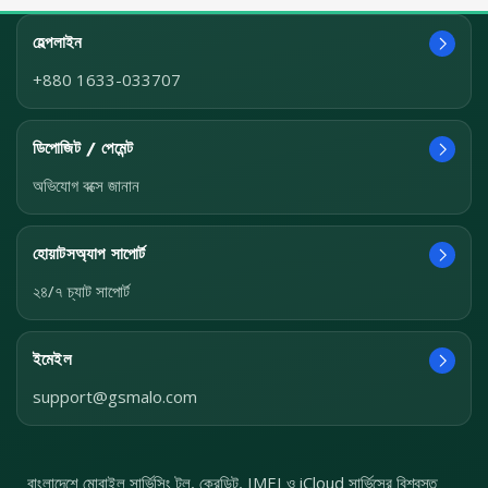
হেল্পলাইন
+880 1633-033707
ডিপোজিট / পেমেন্ট
অভিযোগ বক্সে জানান
হোয়াটসঅ্যাপ সাপোর্ট
২৪/৭ চ্যাট সাপোর্ট
ইমেইল
support@gsmalo.com
বাংলাদেশে মোবাইল সার্ভিসিং টুল, ক্রেডিট, IMEI ও iCloud সার্ভিসের বিশ্বস্ত