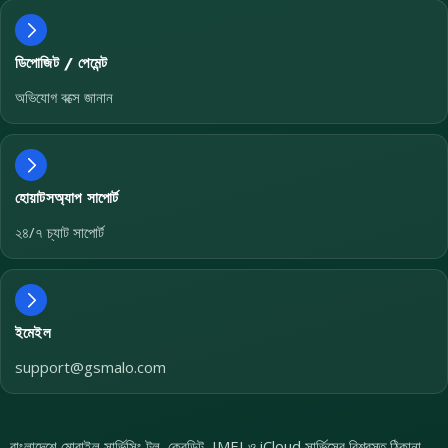
ডিপোজিট / পেমেন্ট
অভিযোগ বক্সে জানান
হোয়াটসঅ্যাপ সাপোর্ট
২৪/৭ চ্যাট সাপোর্ট
ইমেইল
support@gsmalo.com
বাংলাদেশে মোবাইল সার্ভিসিং টুল, ক্রেডিট, IMEI ও iCloud সার্ভিসের বিশ্বস্ত ঠিকানা