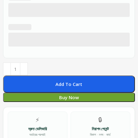
Add To Cart
Buy Now
⚡
🔒
দ্রুত ডেলিভারি
নিরাপদ পেমেন্ট
অর্ডারের পরপরই
বিকাশ · নগদ · কার্ড