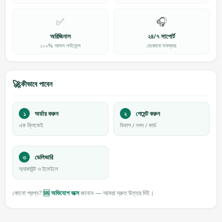
✅
🎧
অরিজিনাল
২৪/৭ সাপোর্ট
১০০% আসল লাইসেন্স
যেকোনো সমস্যায়
🚀
কীভাবে পাবেন
১
অর্ডার করুন
২
পেমেন্ট করুন
এক ক্লিকেই
বিকাশ / নগদ / কার্ড
৩
ডেলিভারি
অ্যাকাউন্ট ও ইমেইলে
কোনো প্রশ্ন?
🆘 অভিযোগ বক্সে
জানান — আমরা দ্রুত উত্তর দিই।