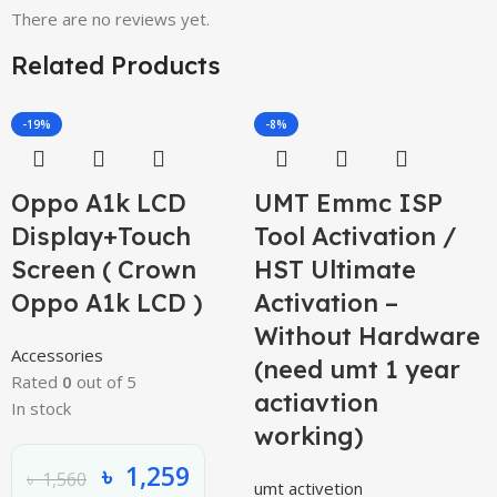
There are no reviews yet.
Related Products
-19%
-8%
Oppo A1k LCD
UMT Emmc ISP
Display+Touch
Tool Activation /
Screen ( Crown
HST Ultimate
Oppo A1k LCD )
Activation –
Without Hardware
Accessories
(need umt 1 year
Rated
0
out of 5
actiavtion
In stock
working)
৳
1,259
৳
1,560
umt activetion