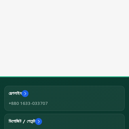
হেল্পলাইন
+880 1633-033707
ডিপোজিট / পেমেন্ট