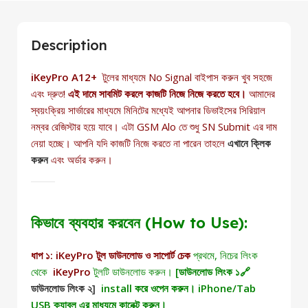
Description
iKeyPro A12+
টুলের মাধ্যমে No Signal বাইপাস করুন খুব সহজে
এবং দ্রুত!
এই দামে সাবমিট করলে কাজটি নিজে নিজে করতে হবে।
আমাদের
স্বয়ংক্রিয় সার্ভারের মাধ্যমে মিনিটের মধ্যেই আপনার ডিভাইসের সিরিয়াল
নম্বর রেজিস্টার হয়ে যাবে। এটা GSM Alo তে শুধু SN Submit এর দাম
নেয়া হচ্ছে। আপনি যদি কাজটি নিজে করতে না পারেন তাহলে
এখানে ক্লিক
করুন
এবং অর্ডার করুন।
কিভাবে ব্যবহার করবেন (How to Use):
ধাপ ১: iKeyPro টুল ডাউনলোড ও সাপোর্ট চেক
প্রথমে, নিচের লিংক
থেকে
iKeyPro
টুলটি ডাউনলোড করুন।
[ডাউনলোড লিংক ১🔗
ডাউনলোড লিংক ২]
install করে ওপেন করুন। iPhone/Tab
USB ক্যাবল এর মাধ্যমে কানেক্ট করুন।