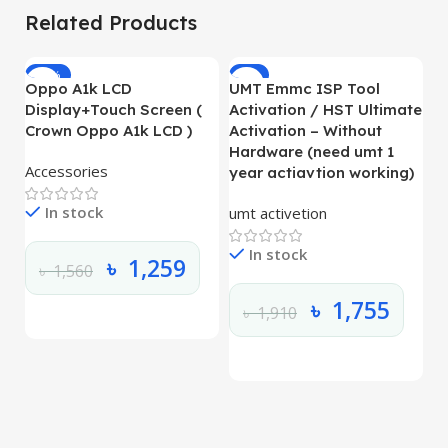
Related Products
-19%
-8%
Oppo A1k LCD
UMT Emmc ISP Tool
Display+Touch Screen (
Activation / HST Ultimate
Crown Oppo A1k LCD )
Activation – Without
Hardware (need umt 1
Accessories
year actiavtion working)
In stock
umt activetion
In stock
৳
1,259
O
৳
1,560
L
৳
1,755
৳
1,910
O
L