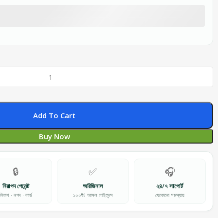
Add To Cart
Buy Now
🔒
✅
🎧
নিরাপদ পেমেন্ট
অরিজিনাল
২৪/৭ সাপোর্ট
বিকাশ · নগদ · কার্ড
১০০% আসল লাইসেন্স
যেকোনো সমস্যায়