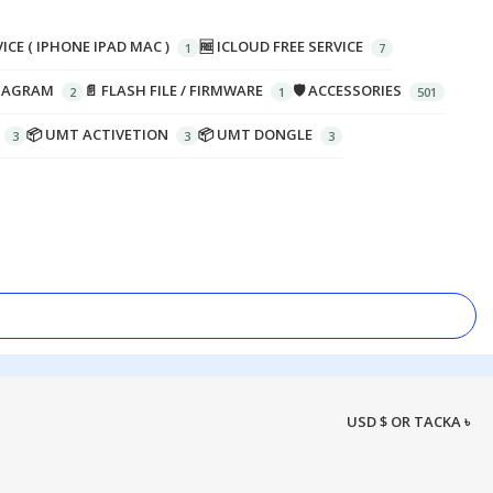
ICE ( IPHONE IPAD MAC )
🆓 ICLOUD FREE SERVICE
DIAGRAM
📄 FLASH FILE / FIRMWARE
🛡️ ACCESSORIES
📦 UMT ACTIVETION
📦 UMT DONGLE
USD $ OR TACKA ৳