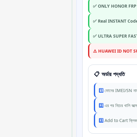
✅ ONLY HONOR FRP
✅ Real INSTANT Cod
✅ ULTRA SUPER FAS
⚠️ HUAWEI ID NOT 
📋 অর্ডার পদ্ধতি
1️⃣
ফোনের IMEI/SN নাম্
2️⃣
এর পর নিচের খালি বক্
3️⃣
Add to Cart ক্লিক ক