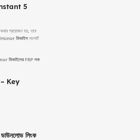
nstant 5
 করার প্রয়োজন হয়, তবে
 Honor ডিভাইস
সাপোর্ট
or ডিভাইসের FRP লক
 – Key
াউনলোড লিংক