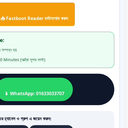
📥 Fastboot Reader ডাউনলোড করুন
e:
 সম্পন্ন হয়
 Minutes (আল্ট্রা সুপার ফাস্ট)
📱 WhatsApp: 01633033707
র চ্যানেল ও গ্রুপ এ জয়েন করুন: