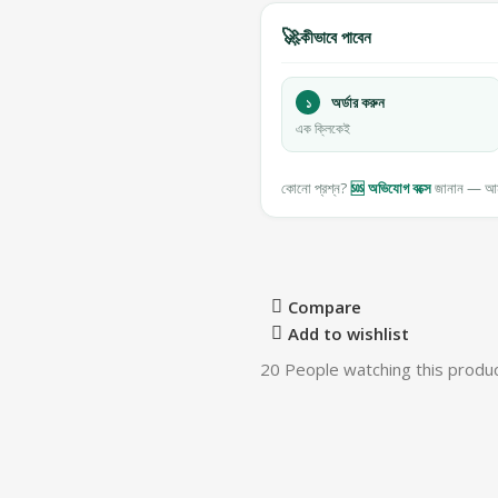
🚀
কীভাবে পাবেন
১
অর্ডার করুন
এক ক্লিকেই
কোনো প্রশ্ন?
🆘 অভিযোগ বক্সে
জানান — আমর
Compare
Add to wishlist
20
People watching this produ