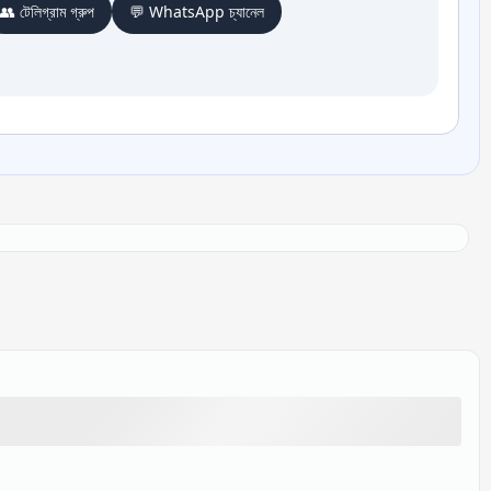
👥 টেলিগ্রাম গ্রুপ
💬 WhatsApp চ্যানেল