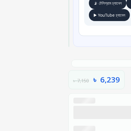
📡 টেলিগ্রাম চ্যানেল
▶️ YouTube চ্যানেল
৳
6,239
৳
7,150