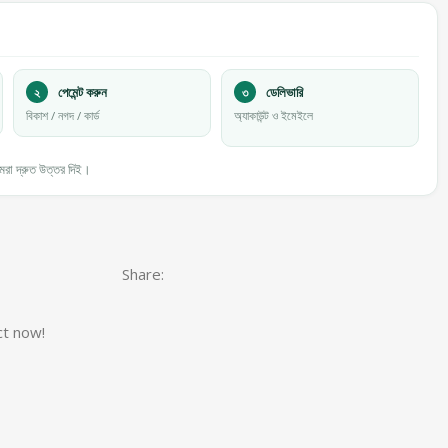
২
পেমেন্ট করুন
৩
ডেলিভারি
বিকাশ / নগদ / কার্ড
অ্যাকাউন্ট ও ইমেইলে
া দ্রুত উত্তর দিই।
Share:
ct now!