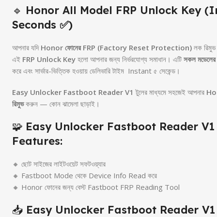
🔹
Honor All Model FRP Unlock Key (I
Seconds ✅)
আপনার যদি
Honor ফোনের FRP (Factory Reset Protection)
লক রিমুভ
এই
FRP Unlock Key
হলো আপনার জন্য নির্ভরযোগ্য সমাধান। এটি
সকল মডেলের
করে এবং সার্ভার-ভিত্তিক হওয়ায় ডেলিভারি টাইম Instant ৫ সেকেন্ড।
Easy Unlocker Fastboot Reader V1
টুলের মাধ্যমে সহজেই আপনার
Hon
রিমুভ
করুন — কোন ঝামেলা ছাড়াই।
🧩
Easy Unlocker Fastboot Reader V1
Features:
🔸 ছোট সাইজের লাইটওয়েট সফটওয়্যার
🔸 Fastboot Mode থেকে Device Info Read করে
🔸 Honor ফোনের জন্য বেস্ট Fastboot FRP Reading Tool
📥
Easy Unlocker Fastboot Reader V1 ড