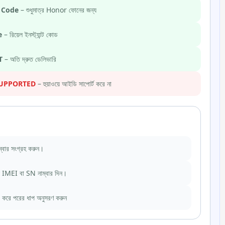
 Code
– শুধুমাত্র Honor ফোনের জন্য
e
– রিয়েল ইনস্ট্যান্ট কোড
T
– অতি দ্রুত ডেলিভারি
SUPPORTED
– হুয়াওয়ে আইডি সাপোর্ট করে না
বার সংগ্রহ করুন।
সে IMEI বা SN নাম্বার দিন।
রে পরের ধাপ অনুসরণ করুন