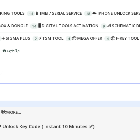
CKING TOOLS
📱 IMEI / SERIAL SERVICE
☁️ IPHONE UNLOCK SERV
BOX & DONGLE
🖥️ DIGITAL TOOLS ACTIVATION
📐 SCHEMATIC 
➕ SIGMA PLUS
⚡ TSM TOOL
📦 MEGA OFFER
📦 F-KEY TOOL
☎️ হেল্পলাইন
 নীতি
MORE…
 Unlock Key Code ( Instant 10 Minutes ✅)