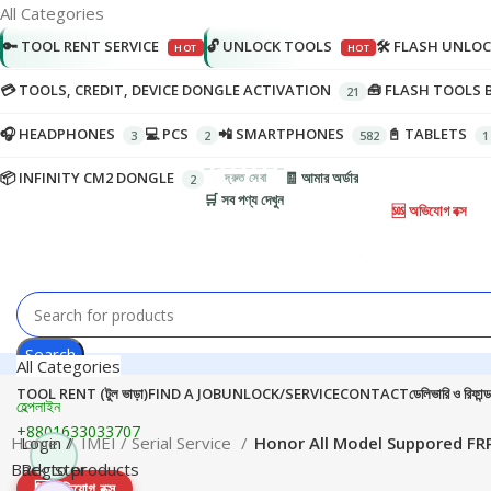
All Categories
🔑 TOOL RENT SERVICE
🔓 UNLOCK TOOLS
🛠️ FLASH UNLO
💳 TOOLS, CREDIT, DEVICE DONGLE ACTIVATION
🧰 FLASH TOOLS 
🎧 HEADPHONES
💻 PCS
📲 SMARTPHONES
📓 TABLETS
📦 INFINITY CM2 DONGLE
🧾 আমার অর্ডার
🛒 সব পণ্য দেখুন
🆘 অভিযোগ বক্স
Search
All Categories
TOOL RENT (টুল ভাড়া)
FIND A JOB
UNLOCK/SERVICE
CONTACT
ডেলিভারি ও রিফান্ড
হেল্পলাইন
+8801633033707
Home
Login /
IMEI / Serial Service
Honor All Model Suppored FRP
Back to products
Register
🆘
অভিযোগ বক্স