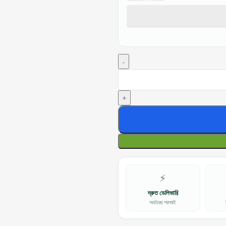
⚡
দ্রুত ডেলিভারি
অর্ডারের পরপরই