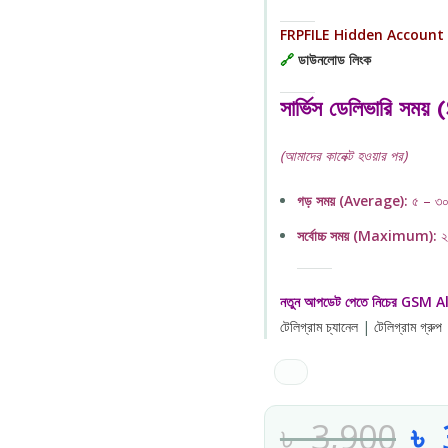
FRPFILE Hidden Account
🔗
ডাউনলোড লিংক
সার্ভিস ডেলিভারি স
(আমাদের কানেক্ট হওয়ার পর)
গড় সময় (Average):
৫ – ৩০
সর্বোচ্চ সময় (Maximum):
২ 
নতুন আপডেট পেতে নিচের GSM Alo
টেলিগ্রাম চ্যানেল
|
টেলিগ্রাম গ্রুপ
৳
3,900
৳