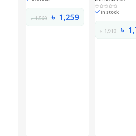
In stock
৳
1,259
৳
1,560
৳
1,
৳
1,910
Add To Cart
Select Options