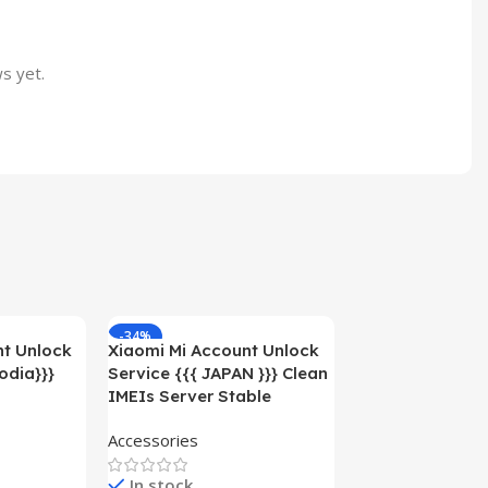
s yet.
-34%
-45%
nt Unlock
Xiaomi Mi Account Unlock
odia}}}
Service {{{ JAPAN }}} Clean
IMEIs Server Stable
Accessories
In stock