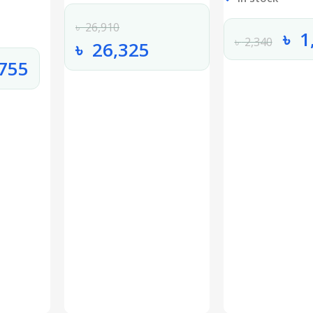
৳
26,910
৳
1
৳
2,340
৳
26,325
755
Select Options
Select Options