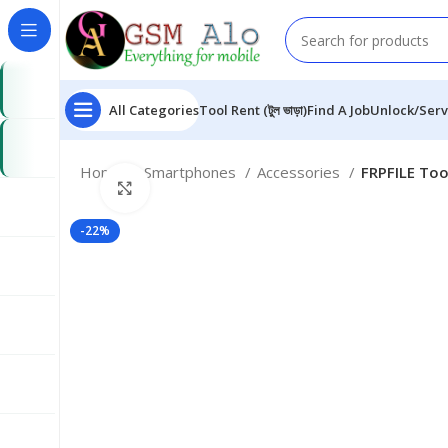
All Categories
Tool Rent (টুল ভাড়া)
Find A Job
Unlock/Serv
Home
Smartphones
Accessories
FRPFILE Tool
Click to enlarge
-22%