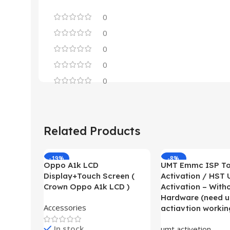
0
0
0
0
0
Related Products
-19%
-8%
Oppo A1k LCD
UMT Emmc ISP To
Display+Touch Screen (
Activation / HST 
Crown Oppo A1k LCD )
Activation – With
Hardware (need u
Accessories
actiavtion workin
In stock
umt activetion