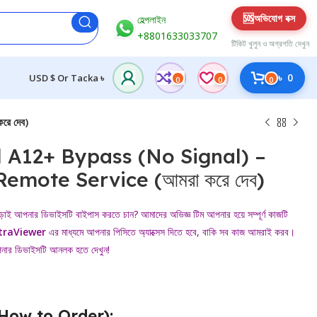
🆘
অভিযোগ বক্স
হেল্পলাইন
+8801633033707
টিকিট খুলুন ও অগ্রগতি দেখুন
৳
0
USD $ Or Tacka ৳
0
0
0
ে দেব)
 A12+ Bypass (No Signal) –
Remote Service (আমরা করে দেব)
ড়াই আপনার ডিভাইসটি বাইপাস করতে চান? আমাদের অভিজ্ঞ টিম আপনার হয়ে সম্পূর্ণ কাজটি
traViewer
এর মাধ্যমে আপনার পিসিতে অ্যাক্সেস দিতে হবে, বাকি সব কাজ আমরাই করব।
নার ডিভাইসটি আনলক হতে দেখুন!
েন (How to Order):