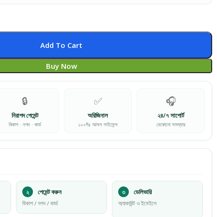
Add To Cart
Buy Now
🔒
✅
🎧
নিরাপদ পেমেন্ট
অরিজিনাল
২৪/৭ সাপোর্ট
বিকাশ · নগদ · কার্ড
১০০% আসল লাইসেন্স
যেকোনো সমস্যায়
২
পেমেন্ট করুন
৩
ডেলিভারি
বিকাশ / নগদ / কার্ড
অ্যাকাউন্ট ও ইমেইলে