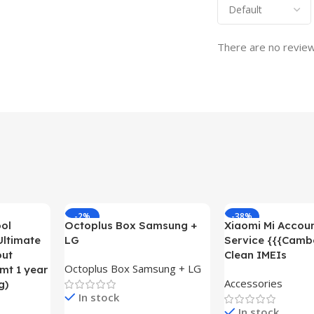
There are no review
-2%
-38%
ol
Octoplus Box Samsung +
Xiaomi Mi Accou
Ultimate
LG
Service {{{Camb
out
Clean IMEIs
Octoplus Box Samsung + LG
mt 1 year
Accessories
g)
In stock
In stock