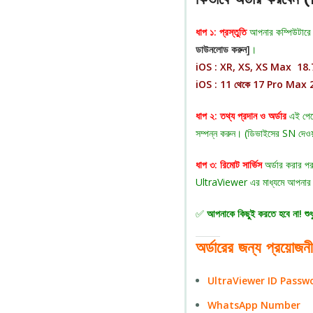
ধাপ ১: প্রস্তুতি
আপনার কম্পিউটার
ডাউনলোড করুন]
।
iOS : XR, XS, XS Max
18.7
iOS
: 11 থেকে 17 Pro Max 2
ধাপ ২: তথ্য প্রদান ও অর্ডার
এই পে
সম্পন্ন করুন। (ডিভাইসের SN দেও
ধাপ ৩: রিমোট সার্ভিস
অর্ডার করার 
UltraViewer এর মাধ্যমে আপনার পিসিত
✅
আপনাকে কিছুই করতে হবে না! শুধ
অর্ডারের জন্য প্র
UltraViewer ID Passw
WhatsApp Number