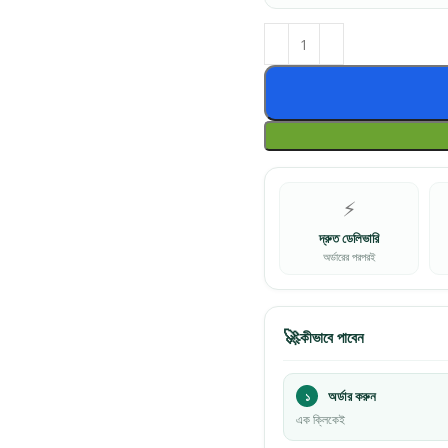
⚡
দ্রুত ডেলিভারি
অর্ডারের পরপরই
🚀
কীভাবে পাবেন
১
অর্ডার করুন
এক ক্লিকেই