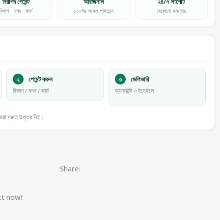
নিরাপদ পেমেন্ট
অরিজিনাল
২৪/৭ সাপোর্ট
বিকাশ · নগদ · কার্ড
১০০% আসল লাইসেন্স
যেকোনো সমস্যায়
২
পেমেন্ট করুন
৩
ডেলিভারি
বিকাশ / নগদ / কার্ড
অ্যাকাউন্ট ও ইমেইলে
া দ্রুত উত্তর দিই।
Share:
ct now!