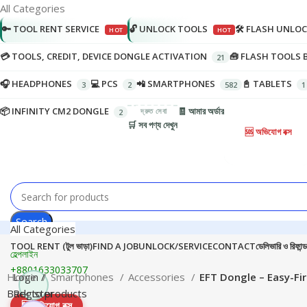
All Categories
🔑 TOOL RENT SERVICE
🔓 UNLOCK TOOLS
🛠️ FLASH UNLO
💳 TOOLS, CREDIT, DEVICE DONGLE ACTIVATION
🧰 FLASH TOOLS 
🎧 HEADPHONES
💻 PCS
📲 SMARTPHONES
📓 TABLETS
📦 INFINITY CM2 DONGLE
🧾 আমার অর্ডার
🛒 সব পণ্য দেখুন
🆘 অভিযোগ বক্স
Search
All Categories
TOOL RENT (টুল ভাড়া)
FIND A JOB
UNLOCK/SERVICE
CONTACT
ডেলিভারি ও রিফান্ড
হেল্পলাইন
+8801633033707
Home
Login /
Smartphones
Accessories
EFT Dongle – Easy-Fi
Back to products
Register
🆘
অভিযোগ বক্স