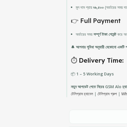
মূল দাম প্রায়
৳৯,৫০০
(অর্ডারের সময় দা
👉 Full Payment
অর্ডারের সময়
সম্পূর্ণ টাকা পেমেন্ট
করে অর্
🔔
আপনার সুবিধা অনুযায়ী যেকোনো একটি পদ্
⏱️
Delivery Time:
📦
1 – 5 Working Days
নতুন আপডেট পেতে নিচের GSM Alo চ্যান
টেলিগ্রাম চ্যানেল
|
টেলিগ্রাম গ্রুপ
|
Wha