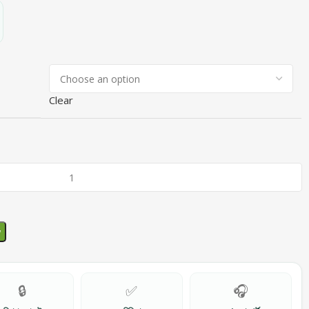
Clear
w
🔒
✅
🎧