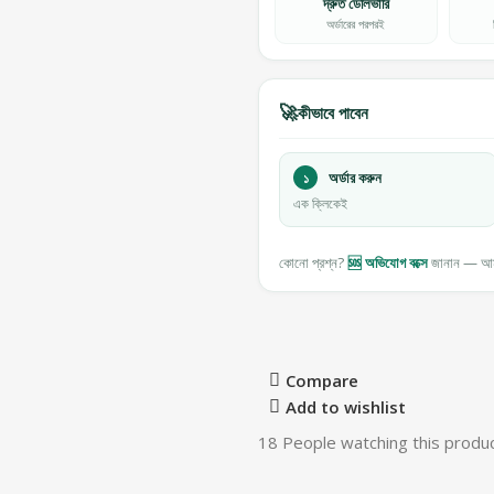
দ্রুত ডেলিভারি
অর্ডারের পরপরই
🚀
কীভাবে পাবেন
১
অর্ডার করুন
এক ক্লিকেই
কোনো প্রশ্ন?
🆘 অভিযোগ বক্সে
জানান — আমর
Compare
Add to wishlist
18
People watching this produ