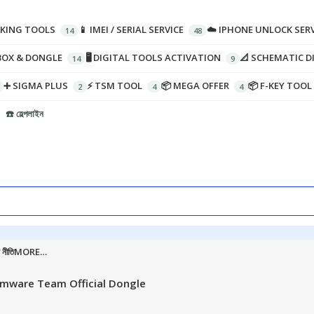
CKING TOOLS
📱 IMEI / SERIAL SERVICE
☁️ IPHONE UNLOCK SERV
BOX & DONGLE
🖥️ DIGITAL TOOLS ACTIVATION
📐 SCHEMATIC 
➕ SIGMA PLUS
⚡ TSM TOOL
📦 MEGA OFFER
📦 F-KEY TOOL
☎️ হেল্পলাইন
 নীতি
MORE…
rmware Team Official Dongle