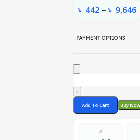
৳
442
–
৳
9,646
PAYMENT OPTIONS
Add To Cart
Buy No
⚡