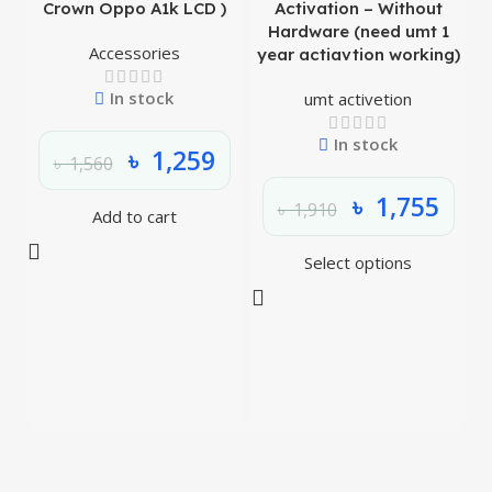
Crown Oppo A1k LCD )
Activation – Without
Hardware (need umt 1
Accessories
year actiavtion working)
In stock
umt activetion
In stock
৳
1,259
৳
1,560
৳
1,755
৳
1,910
Add to cart
Select options