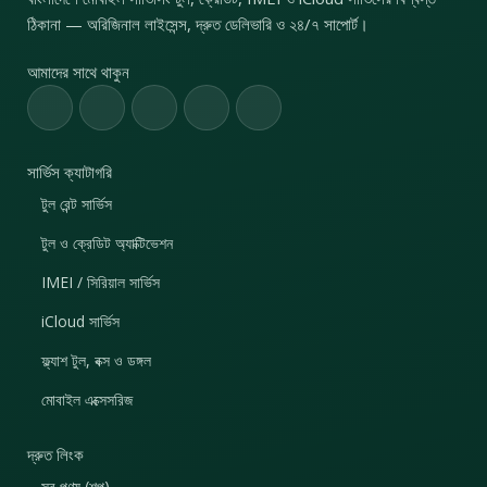
ঠিকানা — অরিজিনাল লাইসেন্স, দ্রুত ডেলিভারি ও ২৪/৭ সাপোর্ট।
আমাদের সাথে থাকুন
সার্ভিস ক্যাটাগরি
টুল রেন্ট সার্ভিস
টুল ও ক্রেডিট অ্যাক্টিভেশন
IMEI / সিরিয়াল সার্ভিস
iCloud সার্ভিস
ফ্ল্যাশ টুল, বক্স ও ডঙ্গল
মোবাইল এক্সেসরিজ
দ্রুত লিংক
সব পণ্য (শপ)