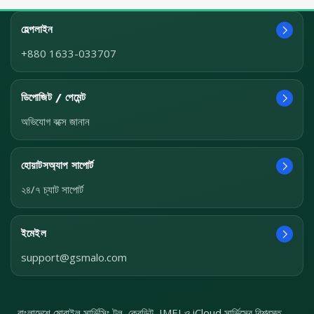
হেল্পলাইন
+880 1633-033707
ডিপোজিট / পেমেন্ট
অভিযোগ বক্সে জানান
হোয়াটসঅ্যাপ সাপোর্ট
২৪/৭ চ্যাট সাপোর্ট
ইমেইল
support@gsmalo.com
বাংলাদেশে মোবাইল সার্ভিসিং টুল, ক্রেডিট, IMEI ও iCloud সার্ভিসের বিশ্বস্ত