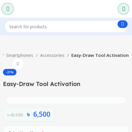
e
Smartphones
Accessories
Easy-Draw Tool Activation
Click to enlarge
-21%
Easy-Draw Tool Activation
৳
6,500
৳
8,190