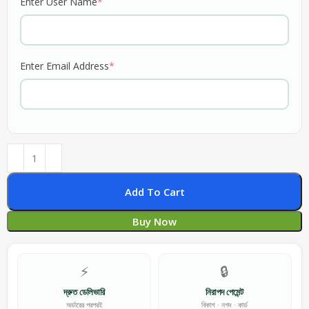
Enter User Name
*
Enter Email Address
*
Add To Cart
Buy Now
⚡
🔒
দ্রুত ডেলিভারি
নিরাপদ পেমেন্ট
অর্ডারের পরপরই
বিকাশ · নগদ · কার্ড