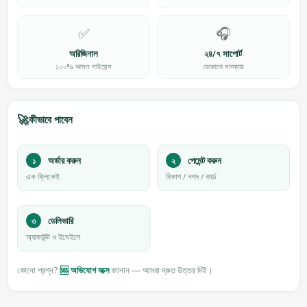
✅
🎧
অরিজিনাল
২৪/৭ সাপোর্ট
১০০% আসল লাইসেন্স
যেকোনো সমস্যায়
🚀
কীভাবে পাবেন
১
অর্ডার করুন
২
পেমেন্ট করুন
এক ক্লিকেই
বিকাশ / নগদ / কার্ড
৩
ডেলিভারি
অ্যাকাউন্ট ও ইমেইলে
কোনো প্রশ্ন?
🆘 অভিযোগ বক্সে
জানান — আমরা দ্রুত উত্তর দিই।