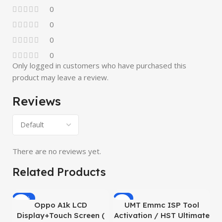
0
0
0
0
Only logged in customers who have purchased this
product may leave a review.
Reviews
There are no reviews yet.
Related Products
-19%
-8%
Oppo A1k LCD
UMT Emmc ISP Tool
O
Display+Touch Screen (
Activation / HST Ultimate