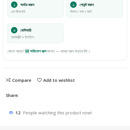
১
অর্ডার করুন
২
পেমেন্ট করুন
এক ক্লিকেই
বিকাশ / নগদ / কার্ড
৩
ডেলিভারি
অ্যাকাউন্ট ও ইমেইলে
কোনো প্রশ্ন?
🆘 অভিযোগ বক্সে
জানান — আমরা দ্রুত উত্তর দিই।
Compare
Add to wishlist
Share:
12
People watching this product now!