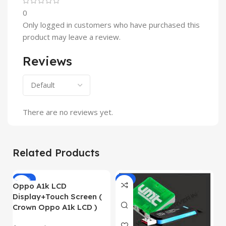
0
Only logged in customers who have purchased this
product may leave a review.
Reviews
There are no reviews yet.
Related Products
-19%
-8%
Oppo A1k LCD
O
Display+Touch Screen (
L
Crown Oppo A1k LCD )
O