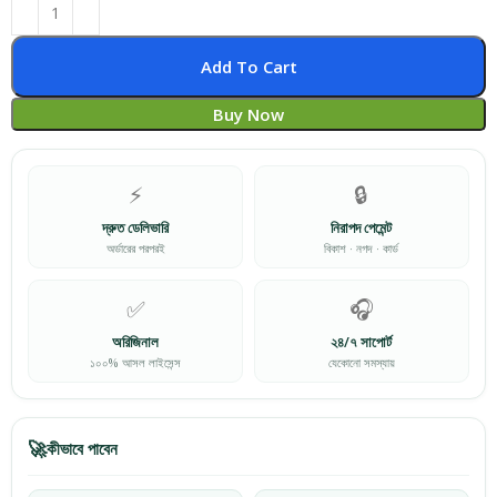
Add To Cart
Buy Now
⚡
🔒
দ্রুত ডেলিভারি
নিরাপদ পেমেন্ট
অর্ডারের পরপরই
বিকাশ · নগদ · কার্ড
✅
🎧
অরিজিনাল
২৪/৭ সাপোর্ট
১০০% আসল লাইসেন্স
যেকোনো সমস্যায়
🚀
কীভাবে পাবেন