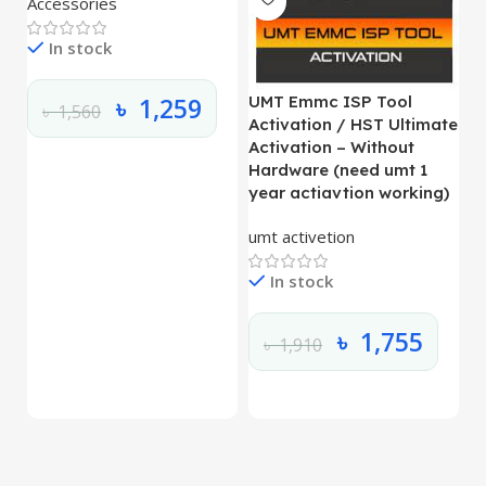
Accessories
L
In stock
৳
1,259
UMT Emmc ISP Tool
৳
1,560
Activation / HST Ultimate
Activation – Without
Hardware (need umt 1
year actiavtion working)
umt activetion
In stock
৳
1,755
৳
1,910