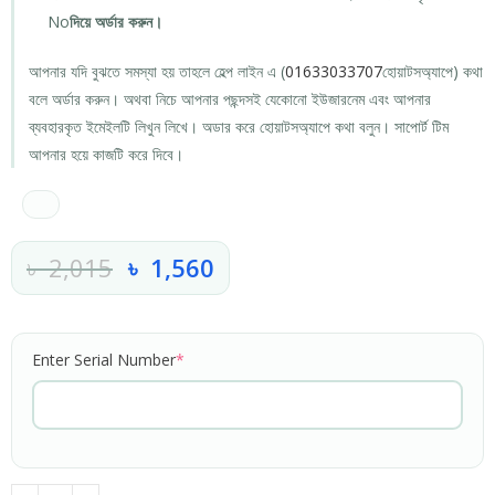
No
দিয়ে অর্ডার করুন।
আপনার যদি বুঝতে সমস্যা হয় তাহলে হেল্প লাইন এ (
01633033707
হোয়াটসঅ্যাপে) কথা
বলে অর্ডার করুন। অথবা নিচে আপনার পছন্দসই যেকোনো ইউজারনেম এবং আপনার
ব্যবহারকৃত ইমেইলটি লিখুন লিখে। অডার করে হোয়াটসঅ্যাপে কথা বলুন। সাপোর্ট টিম
আপনার হয়ে কাজটি করে দিবে।
৳
2,015
৳
1,560
Enter Serial Number
*