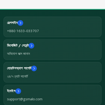
হেল্পলাইন
+880 1633-033707
ডিপোজিট / পেমেন্ট
অভিযোগ বক্সে জানান
হোয়াটসঅ্যাপ সাপোর্ট
২৪/৭ চ্যাট সাপোর্ট
ইমেইল
support@gsmalo.com