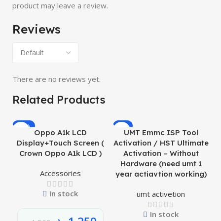
product may leave a review.
Reviews
There are no reviews yet.
Related Products
-19%
-8%
Oppo A1k LCD
UMT Emmc ISP Tool
O
Display+Touch Screen (
Activation / HST Ultimate
Crown Oppo A1k LCD )
Activation – Without
Hardware (need umt 1
Accessories
year actiavtion working)
In stock
umt activetion
In stock