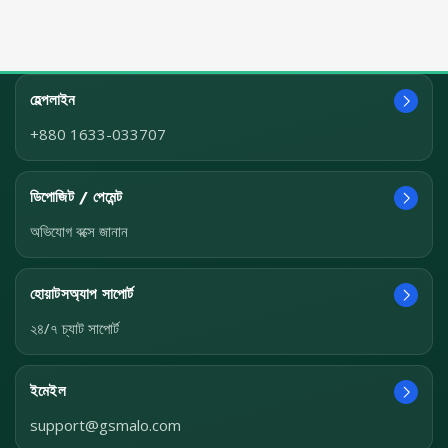
হেল্পলাইন
+880 1633-033707
ডিপোজিট / পেমেন্ট
অভিযোগ বক্সে জানান
হোয়াটসঅ্যাপ সাপোর্ট
২৪/৭ চ্যাট সাপোর্ট
ইমেইল
support@gsmalo.com