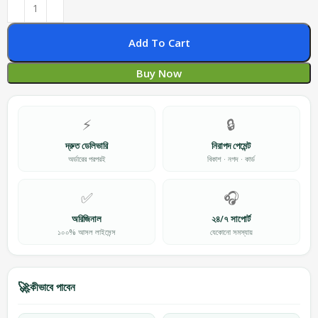
Add To Cart
Buy Now
⚡
🔒
দ্রুত ডেলিভারি
নিরাপদ পেমেন্ট
অর্ডারের পরপরই
বিকাশ · নগদ · কার্ড
✅
🎧
অরিজিনাল
২৪/৭ সাপোর্ট
১০০% আসল লাইসেন্স
যেকোনো সমস্যায়
🚀
কীভাবে পাবেন