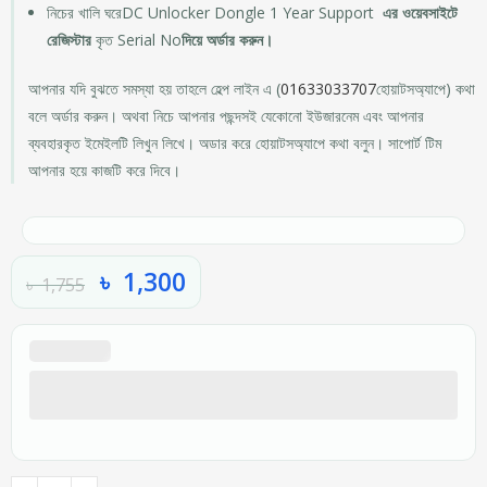
নিচের খালি ঘরেDC Unlocker Dongle 1 Year Support
এর ওয়েবসাইটে
রেজিস্টার
কৃত Serial No
দিয়ে অর্ডার করুন।
আপনার যদি বুঝতে সমস্যা হয় তাহলে হেল্প লাইন এ (
01633033707
হোয়াটসঅ্যাপে) কথা
বলে অর্ডার করুন। অথবা নিচে আপনার পছন্দসই যেকোনো ইউজারনেম এবং আপনার
ব্যবহারকৃত ইমেইলটি লিখুন লিখে। অডার করে হোয়াটসঅ্যাপে কথা বলুন। সাপোর্ট টিম
আপনার হয়ে কাজটি করে দিবে।
৳
1,300
৳
1,755