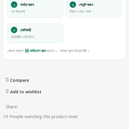
১
অর্ডার করুন
২
পেমেন্ট করুন
এক ক্লিকেই
বিকাশ / নগদ / কার্ড
৩
ডেলিভারি
অ্যাকাউন্ট ও ইমেইলে
কোনো প্রশ্ন?
🆘 অভিযোগ বক্সে
জানান — আমরা দ্রুত উত্তর দিই।
Compare
Add to wishlist
Share:
19
People watching this product now!