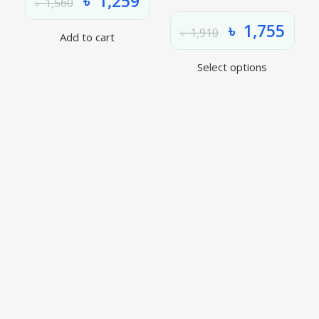
৳
1,259
৳
1,560
৳
1,755
৳
1,910
Add to cart
Select options