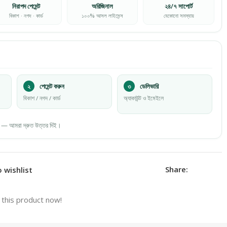
নিরাপদ পেমেন্ট
অরিজিনাল
২৪/৭ সাপোর্ট
বিকাশ · নগদ · কার্ড
১০০% আসল লাইসেন্স
যেকোনো সমস্যায়
২
পেমেন্ট করুন
৩
ডেলিভারি
বিকাশ / নগদ / কার্ড
অ্যাকাউন্ট ও ইমেইলে
 — আমরা দ্রুত উত্তর দিই।
Share:
 wishlist
this product now!