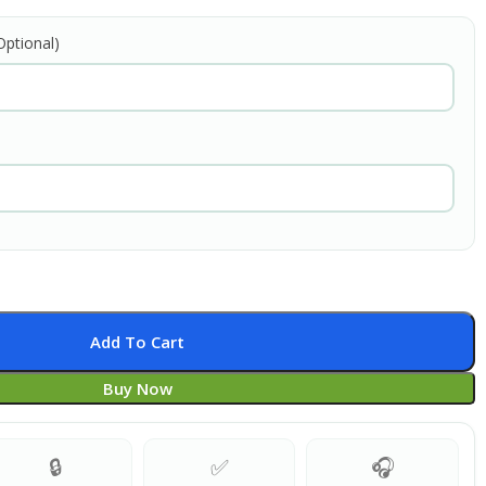
ptional)
Add To Cart
Buy Now
🔒
✅
🎧