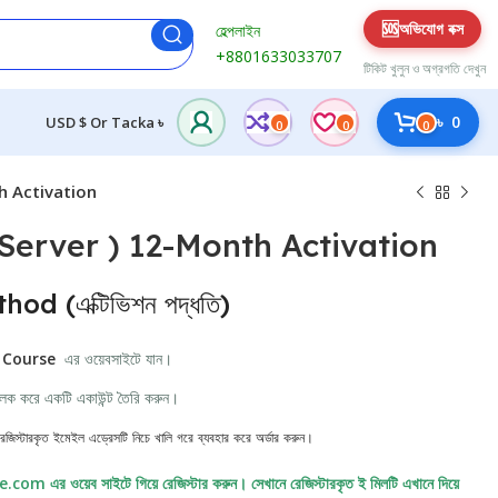
🆘
অভিযোগ বক্স
হেল্পলাইন
+8801633033707
টিকিট খুলুন ও অগ্রগতি দেখুন
৳
0
USD $ Or Tacka ৳
0
0
0
h Activation
Server ) 12-Month Activation
d (এক্টিভিশন পদ্ধতি)
M Course
এর ওয়েবসাইটে যান।
 ক্লিক করে একটি একাউন্ট তৈরি করুন।
টারকৃত ইমেইল এড্রেসটি নিচে খালি গরে ব্যবহার করে অর্ডার করুন।
 এর ওয়েব সাইটে গিয়ে রেজিস্টার করুন। সেখানে রেজিস্টারকৃত ই মিলটি এখানে দিয়ে