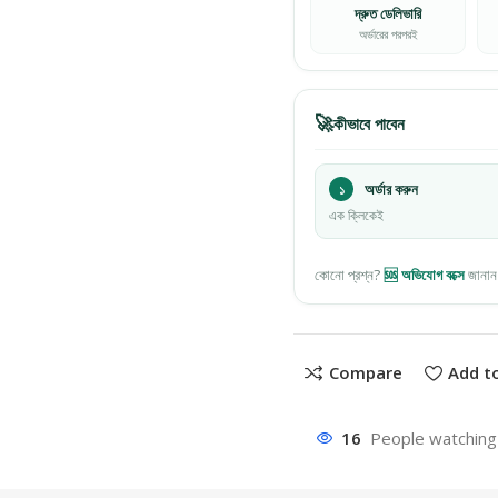
দ্রুত ডেলিভারি
অর্ডারের পরপরই
🚀
কীভাবে পাবেন
১
অর্ডার করুন
এক ক্লিকেই
কোনো প্রশ্ন?
🆘 অভিযোগ বক্সে
জানান
Compare
Add to
16
People watching 