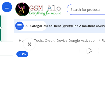
All Categories
Tool Rent (টুল ভাড়া)
Find A Job
Unlock/Serv
Home
Tools, Credit, Device Dongle Activation
Fl
Click to enlarge
-34%