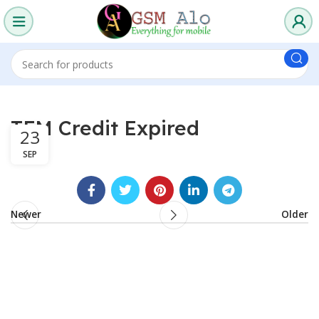
TFM Credit Expired
23
SEP
Newer
Older