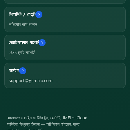
ডিপোজিট / পেমেন্ট
অভিযোগ বক্সে জানান
হোয়াটসঅ্যাপ সাপোর্ট
২৪/৭ চ্যাট সাপোর্ট
ইমেইল
support@gsmalo.com
বাংলাদেশে মোবাইল সার্ভিসিং টুল, ক্রেডিট, IMEI ও iCloud
সার্ভিসের বিশ্বস্ত ঠিকানা — অরিজিনাল লাইসেন্স, দ্রুত