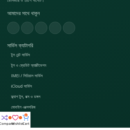
ডেলিভারি ও ২৪/৭ সাপোর্ট।
আমাদের সাথে থাকুন
সার্ভিস ক্যাটাগরি
টুল রেন্ট সার্ভিস
টুল ও ক্রেডিট অ্যাক্টিভেশন
IMEI / সিরিয়াল সার্ভিস
iCloud সার্ভিস
ফ্ল্যাশ টুল, বক্স ও ডঙ্গল
মোবাইল এক্সেসরিজ
0
দ্রুত লিংক
Compare
Wishlist
Cart