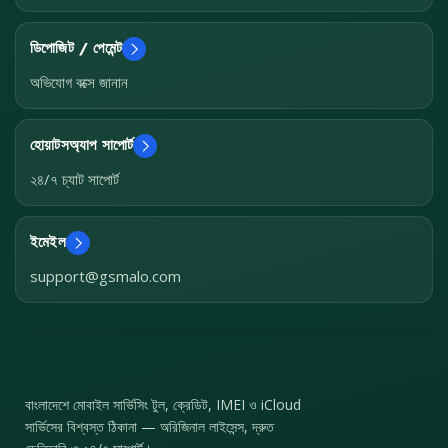
ডিপোজিট / পেমেন্ট
অভিযোগ বক্সে জানান
হোয়াটসঅ্যাপ সাপোর্ট
২৪/৭ চ্যাট সাপোর্ট
ইমেইল
support@gsmalo.com
বাংলাদেশে মোবাইল সার্ভিসিং টুল, ক্রেডিট, IMEI ও iCloud
সার্ভিসের বিশ্বস্ত ঠিকানা — অরিজিনাল লাইসেন্স, দ্রুত