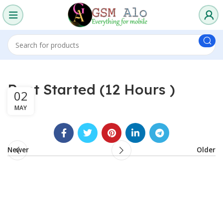
Rent Started (12 Hours )
02
MAY
Newer
Older