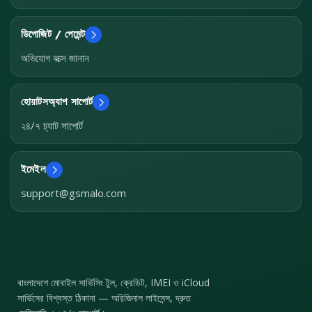
ডিপোজিট / পেমেন্ট
অভিযোগ বক্সে জানান
হোয়াটসঅ্যাপ সাপোর্ট
২৪/৭ চ্যাট সাপোর্ট
ইমেইল
support@gsmalo.com
বাংলাদেশে মোবাইল সার্ভিসিং টুল, ক্রেডিট, IMEI ও iCloud
সার্ভিসের বিশ্বস্ত ঠিকানা — অরিজিনাল লাইসেন্স, দ্রুত