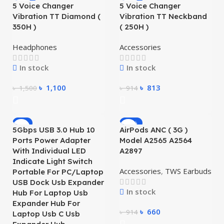
5 Voice Changer
5 Voice Changer
Vibration TT Diamond (
Vibration TT Neckband
350H )
( 250H )
Headphones
Accessories
In stock
In stock
৳
1,100
৳
813
৳
1,500
৳
914
-8%
-28%
5Gbps USB 3.0 Hub 10
AirPods ANC ( 3G )
Ports Power Adapter
Model A2565 A2564
With Individual LED
A2897
Indicate Light Switch
Accessories
,
TWS Earbuds
Portable For PC/Laptop
USB Dock Usb Expander
In stock
Hub For Laptop Usb
Expander Hub For
৳
660
৳
914
Laptop Usb C Usb