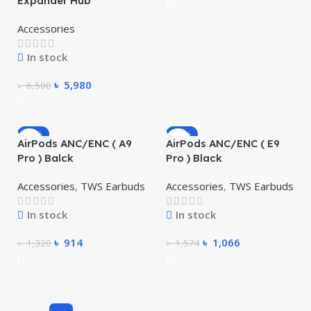
Expander Hub
Accessories
In stock
৳
5,980
৳
6,500
-31%
-32%
AirPods ANC/ENC ( A9
AirPods ANC/ENC ( E9
Pro ) Balck
Pro ) Black
Accessories
,
TWS Earbuds
Accessories
,
TWS Earbuds
In stock
In stock
৳
914
৳
1,066
৳
1,320
৳
1,574