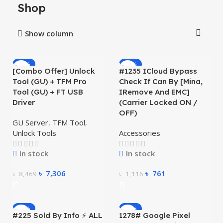
Shop
Show column
-14%
-32%
[Combo Offer] Unlock
#1235 ICloud Bypass
Tool (GU) + TFM Pro
Check If Can By [Mina,
Tool (GU) + FT USB
IRemove And EMC]
Driver
(Carrier Locked ON /
OFF)
GU Server
,
TFM Tool
,
Unlock Tools
Accessories
In stock
In stock
৳
7,306
৳
761
৳
8,469
৳
1,116
-19%
-35%
#225 Sold By Info ⚡ ALL
1278# Google Pixel