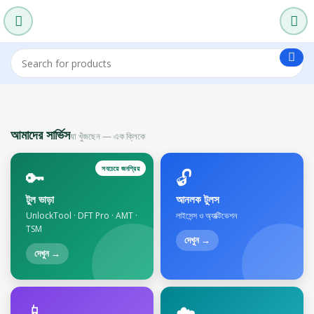
আমাদের সার্ভিস
যা খুঁজছেন — এক ক্লিকে
সবচেয়ে জনপ্রিয়
🔑
🔓
টুল ভাড়া
আনলক টুলস
UnlockTool · DFT Pro · AMT ·
লাইসেন্স ও অ্যাক্টিভেশন
TSM
দেখুন →
দেখুন →
📱
☁️