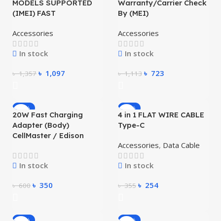
MODELS SUPPORTED
Warranty/Carrier Check
(IMEI) FAST
By (MEI)
Accessories
Accessories
In stock
In stock
৳
1,097
৳
723
৳
1,357
৳
1,113
-42%
-28%
20W Fast Charging
4 in 1 FLAT WIRE CABLE
Adapter (Body)
Type-C
CellMaster / Edison
Accessories
,
Data Cable
In stock
In stock
৳
350
৳
254
৳
600
৳
355
-27%
-11%