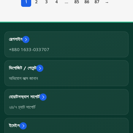
1
2
3
4
…
85
86
87
→
হেল্পলাইন
+880 1633-033707
ডিপোজিট / পেমেন্ট
অভিযোগ বক্সে জানান
হোয়াটসঅ্যাপ সাপোর্ট
২৪/৭ চ্যাট সাপোর্ট
ইমেইল